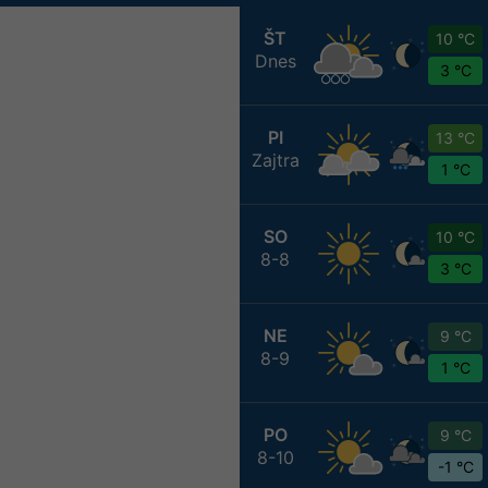
ŠT
10 °C
Dnes
3 °C
PI
13 °C
Zajtra
1 °C
SO
10 °C
8-8
3 °C
NE
9 °C
8-9
1 °C
PO
9 °C
8-10
-1 °C