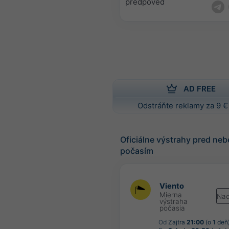
predpoveď
AD FREE
Odstráňte reklamy za 9 €
Oficiálne výstrahy pred n
počasím
Viento
Mierna
Nad
výstraha
počasia
Od
Zajtra
21:00
(o 1 deň