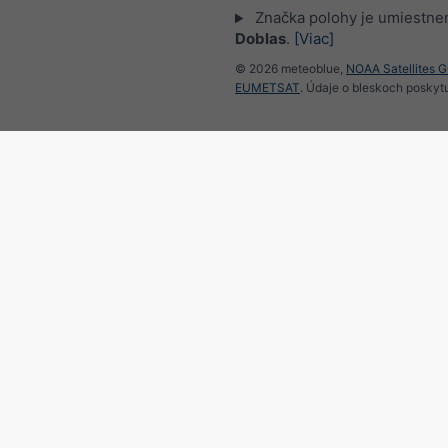
Značka polohy je umiestne
Doblas
.
[Viac]
© 2026 meteoblue,
NOAA Satellites 
EUMETSAT
. Údaje o bleskoch poskyt
Sledujte meteobl
pre zaujímavé správy o 
Radar a krátkodobá predpo
Argentína
©