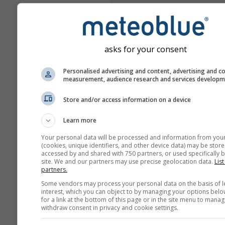
asks for your consent
Personalised advertising and content, advertising and c
measurement, audience research and services develop
Store and/or access information on a device
Learn more
Your personal data will be processed and information from you
(cookies, unique identifiers, and other device data) may be store
accessed by and shared with 750 partners, or used specifically b
site. We and our partners may use precise geolocation data.
List
partners.
Some vendors may process your personal data on the basis of l
interest, which you can object to by managing your options belo
for a link at the bottom of this page or in the site menu to manag
withdraw consent in privacy and cookie settings.