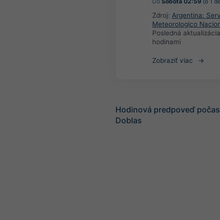
Do
Sobota 02:59
(o 1 d
Zdroj:
Argentina: Serv
Meteorologico Nacio
Posledná aktualizáci
hodinami
Zobraziť viac
Hodinová predpoveď počasi
Doblas