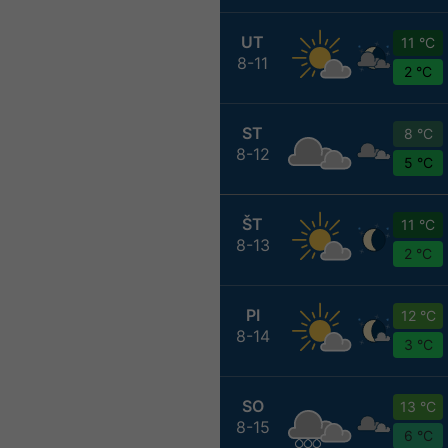
UT
11 °C
8-11
2 °C
ST
8 °C
8-12
5 °C
ŠT
11 °C
8-13
2 °C
PI
12 °C
8-14
3 °C
SO
13 °C
8-15
6 °C