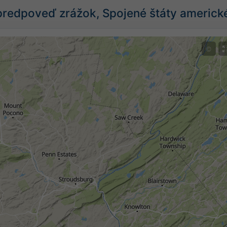
predpoveď zrážok, Spojené štáty americk
©