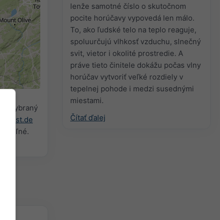
lenže samotné číslo o skutočnom
pocite horúčavy vypovedá len málo.
To, ako ľudské telo na teplo reaguje,
spoluurčujú vlhkosť vzduchu, slnečný
2h
18h
24h
svit, vietor i okolité prostredie. A
práve tieto činitele dokážu počas vlny
horúčav vytvoriť veľké rozdiely v
tepelnej pohode i medzi susednými
miestami.
re vybraný
Čítať ďalej
owcast.de
iditeľné.