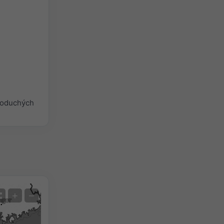
noduchých
Satelit
+
−
Žiadny radar
S radarom