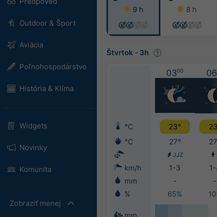
Predpoveď
9 h
8 h
Outdoor & Šport
Aviácia
Štvrtok
-
3h
Poľnohospodárstvo
03
00
06
História & Klíma
Widgets
°C
23°
23
°C
27°
27
Novinky
JJZ
km/h
1-3
1-
Komunita
mm
-
-
%
65%
1
Zobraziť menej
mm