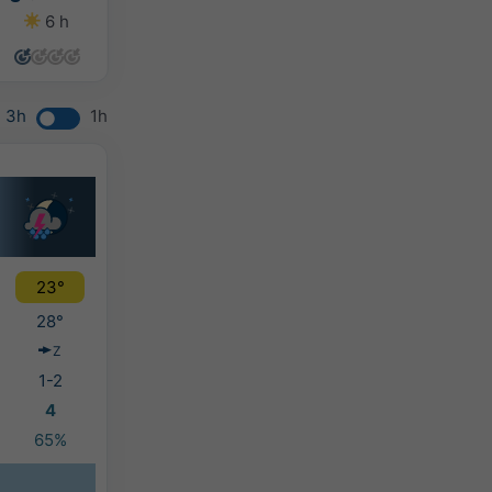
6 h
11 h
13 h
13 h
3h
1h
23°
28°
Z
1-2
4
65%