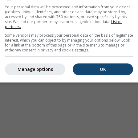
Your personal data will be processed and information from your device
(cookies, unique identifiers, and other device data) may be stored by,
accessed by and shared with 750 partners, or used specifically by this
site. We and our partners may use precise geolocation data.
List of
partners.
Some vendors may process your personal data on the basis of legitimate
interest, which you can object to by managing your options below. Look
for a link at the bottom of this page or in the site menu to manage or
withdraw consent in privacy and cookie settings.
Manage options
OK