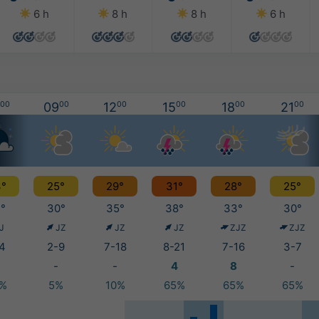
6 h
8 h
8 h
6 h
00
09
00
12
00
15
00
18
00
21
00
°
25°
29°
31°
28°
25°
°
30°
35°
38°
33°
30°
J
JZ
JZ
JZ
ZJZ
ZJZ
4
2-9
7-18
8-21
7-16
3-7
-
-
4
8
-
0%
5%
10%
65%
65%
65%