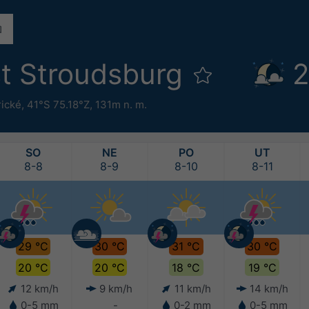
st Stroudsburg
2
rické
,
41°S 75.18°Z,
131m n. m.
SO
NE
PO
UT
8-8
8-9
8-10
8-11
29 °C
30 °C
31 °C
30 °C
20 °C
20 °C
18 °C
19 °C
12 km/h
9 km/h
11 km/h
14 km/h
0-5 mm
-
0-2 mm
0-5 mm