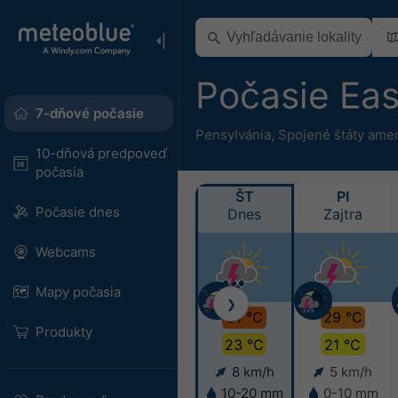
Počasie Ea
7-dňové počasie
Pensylvánia
,
Spojené štáty ame
10-dňová predpoveď
počasia
ŠT
PI
Počasie dnes
Dnes
Zajtra
Webcams
Mapy počasia
❯
31 °C
29 °C
Produkty
23 °C
21 °C
8 km/h
5 km/h
10-20 mm
0-10 mm