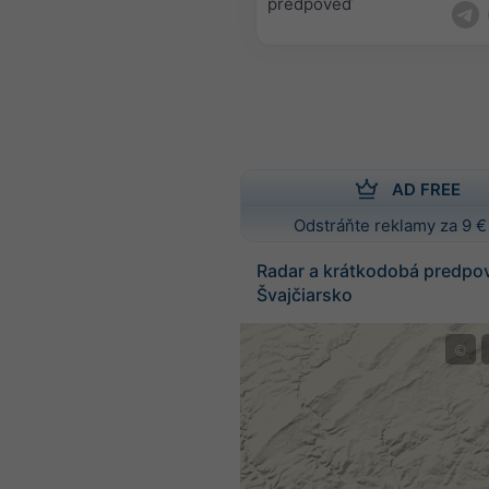
predpoveď
AD FREE
Odstráňte reklamy za 9 €
Radar a krátkodobá predpo
Švajčiarsko
©