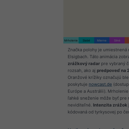
Mrholenie
Slabé
Mierne
Silné
Značka polohy je umiestnená 
Elsigbach. Táto animácia zobr
zrážkový radar
pre vybraný 
rozsah, ako aj
predpoveď na 
Oranžové krížiky označujú ble
poskytuje
nowcast.de
(dostup
Európe a Austrálii). Mrholenie
ľahké sneženie môže byť pre 
neviditeľné.
Intenzita zrážok
kódovaná od tyrkysovej po če