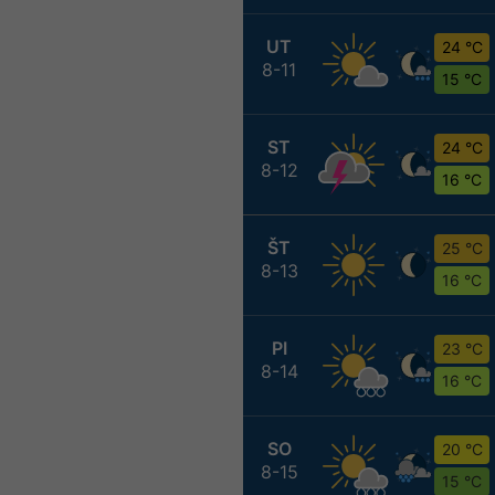
UT
24 °C
8-11
15 °C
ST
24 °C
8-12
16 °C
ŠT
25 °C
8-13
16 °C
PI
23 °C
8-14
16 °C
SO
20 °C
8-15
15 °C