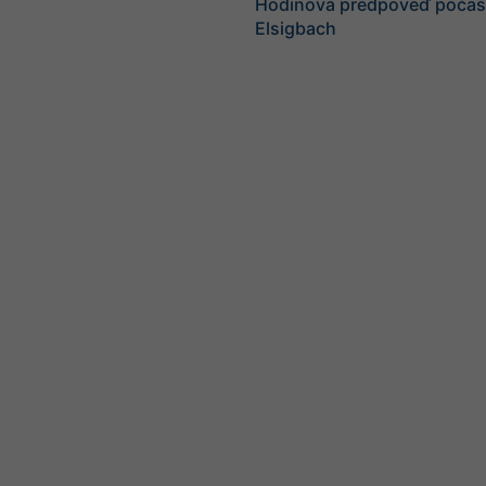
Hodinová predpoveď počasi
Elsigbach