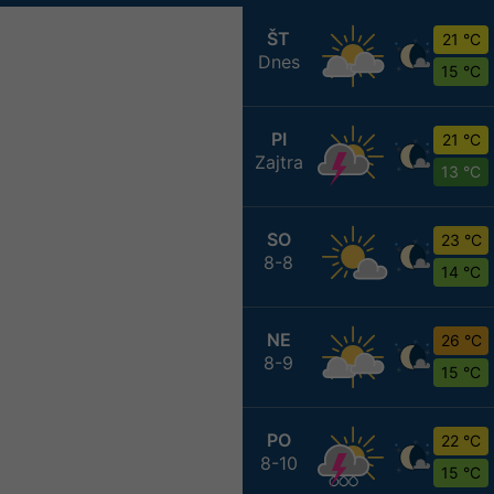
ŠT
21 °C
Dnes
15 °C
PI
21 °C
Zajtra
13 °C
SO
23 °C
8-8
14 °C
NE
26 °C
8-9
15 °C
PO
22 °C
8-10
15 °C