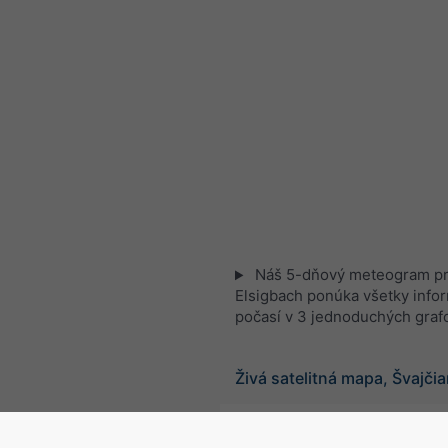
Náš 5-dňový meteogram p
Elsigbach ponúka všetky info
počasí v 3 jednoduchých graf
Živá satelitná mapa, Švajči