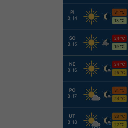
PI
31 °C
8-14
18 °C
SO
34 °C
8-15
19 °C
NE
34 °C
8-16
25 °C
PO
31 °C
8-17
24 °C
UT
28 °C
8-18
22 °C