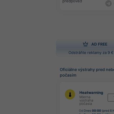
predpoveď
AD FREE
Odstráňte reklamy za 9 €
Oficiálne výstrahy pred n
počasím
Heatwarning
Mierna
výstraha
počasia
Od
Dnes
00:00
(pred 8 