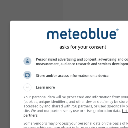
asks for your consent
Personalised advertising and content, advertising and c
measurement, audience research and services develop
Store and/or access information on a device
Learn more
Your personal data will be processed and information from you
(cookies, unique identifiers, and other device data) may be store
accessed by and shared with 750 partners, or used specifically b
site. We and our partners may use precise geolocation data.
List
partners.
Some vendors may process your personal data on the basis of l
interest, which you can object to by managing your options belo