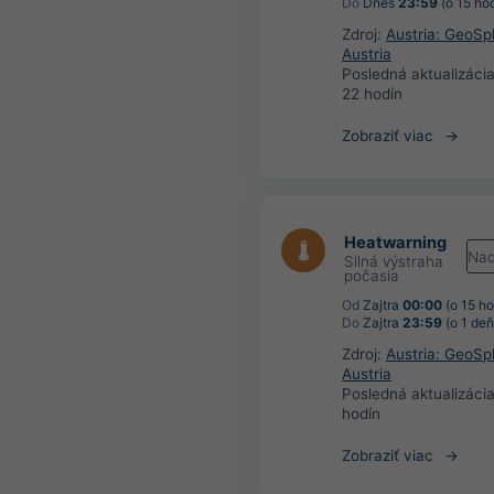
Do
Dnes
23:59
(o 15 hod
Zdroj:
Austria: GeoSp
Austria
Posledná aktualizáci
22 hodín
Zobraziť viac
Heatwarning
Nad
Silná výstraha
počasia
Od
Zajtra
00:00
(o 15 ho
Do
Zajtra
23:59
(o 1 deň
Zdroj:
Austria: GeoSp
Austria
Posledná aktualizáci
hodín
Zobraziť viac