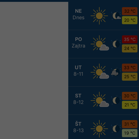
NE
32 °C
Dnes
20 °C
PO
35 °C
Zajtra
24 °C
UT
33 °C
8-11
25 °C
ST
30 °C
8-12
21 °C
ŠT
31 °C
8-13
19 °C