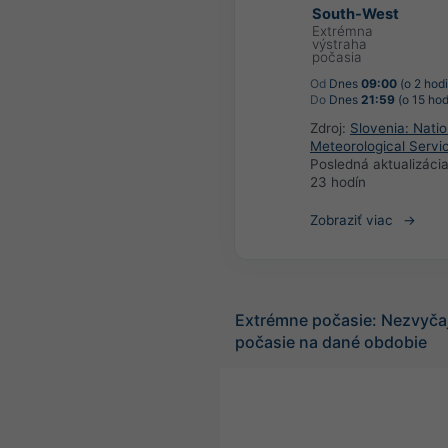
South-West
Extrémna
výstraha
počasia
Od
Dnes
09:00
(o 2 hod
Do
Dnes
21:59
(o 15 hod
Zdroj:
Slovenia: Natio
Meteorological Servi
Posledná aktualizáci
23 hodín
Zobraziť viac
Extrémne počasie: Nezvyča
počasie na dané obdobie