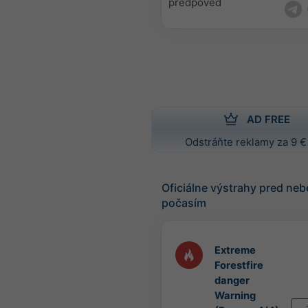
predpoveď
AD FREE
Odstráňte reklamy za 9 €
Oficiálne výstrahy pred n
počasím
Extreme
Forestfire
danger
Warning