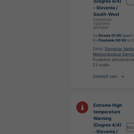
(Degree 4/4)
- Slovenia /
South-West
Extrémna
výstraha
počasia
Od
Streda 01:00
(pred 
Do
Pondelok 00:59
(o 3
Zdroj:
Slovenia: Natio
Meteorological Servi
Posledná aktualizáci
23 hodín
Zobraziť viac
Extreme High
temperature
Warning
(Degree 4/4)
Nad
- Slovenia /