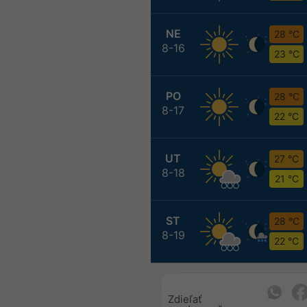
NE
28 °C
8-16
23 °C
PO
28 °C
8-17
22 °C
UT
27 °C
8-18
21 °C
ST
28 °C
8-19
22 °C
Zdieľať