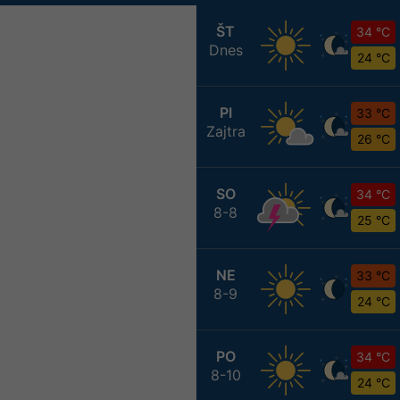
ŠT
34 °C
Dnes
24 °C
PI
33 °C
Zajtra
26 °C
SO
34 °C
8-8
25 °C
NE
33 °C
8-9
24 °C
PO
34 °C
8-10
24 °C