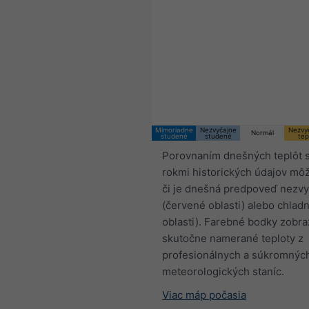
Mimoriadne
Nezvyčajne
Nezvy
Normál
studené
studené
tep
Porovnaním dnešných teplôt 
rokmi historických údajov môž
či je dnešná predpoveď nezvy
(červené oblasti) alebo chlad
oblasti). Farebné bodky zobra
skutočne namerané teploty z
profesionálnych a súkromnýc
meteorologických staníc.
Viac máp počasia