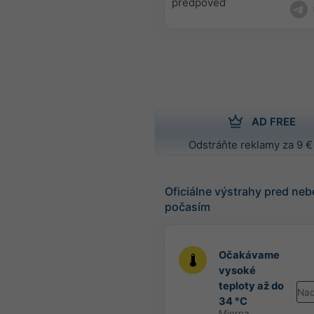
predpoveď
AD FREE
Odstráňte reklamy za 9 €
Oficiálne výstrahy pred n
počasím
Očakávame
vysoké
teploty až do
Nad
34 °C
Mierna