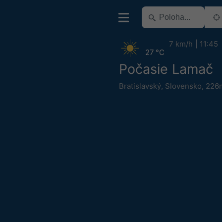
7 km/h
11:45
27 °C
Počasie Lamač
Bratislavský
,
Slovensko
,
226m