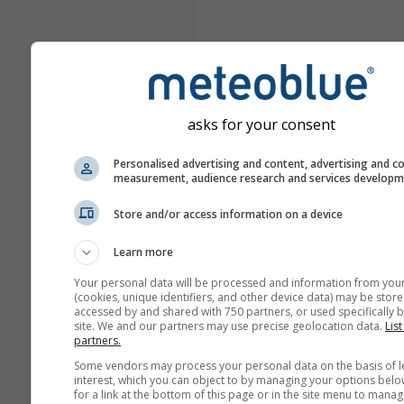
asks for your consent
Personalised advertising and content, advertising and c
measurement, audience research and services develop
Store and/or access information on a device
Learn more
Your personal data will be processed and information from you
(cookies, unique identifiers, and other device data) may be store
accessed by and shared with 750 partners, or used specifically b
site. We and our partners may use precise geolocation data.
List
partners.
Some vendors may process your personal data on the basis of l
interest, which you can object to by managing your options belo
for a link at the bottom of this page or in the site menu to manag