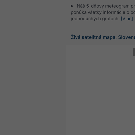
Náš 5-dňový meteogram p
ponúka všetky informácie o po
jednoduchých grafoch:
[Viac]
Živá satelitná mapa, Slove