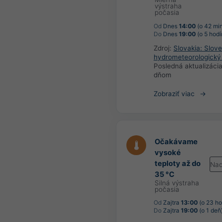
výstraha
počasia
Od
Dnes
14:00
(o 42 min
Do
Dnes
19:00
(o 5 hodí
Zdroj:
Slovakia: Slov
hydrometeorologický
Posledná aktualizáci
dňom
Zobraziť viac
Očakávame
vysoké
teploty až do
Nad
35 °C
Silná výstraha
počasia
Od
Zajtra
13:00
(o 23 ho
Do
Zajtra
19:00
(o 1 deň