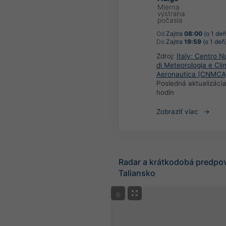
Mierna
výstraha
počasia
Od
Zajtra
08:00
(o 1 deň
Do
Zajtra
19:59
(o 1 deň
Zdroj:
Italy: Centro N
di Meteorologia e Cli
Aeronautica (CNMCA
Posledná aktualizáci
hodín
Zobraziť viac
Radar a krátkodobá predpo
Taliansko
©