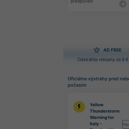
predpoveď
AD FREE
Odstráňte reklamy za 9 €
Oficiálne výstrahy pred n
počasím
Yellow
Thunderstorm
Warning for
Italy -
Na