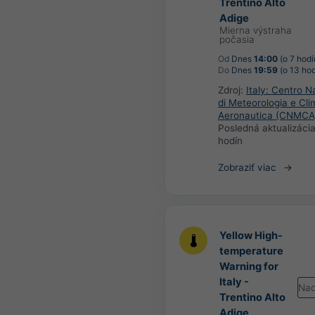
Trentino Alto
Adige
Mierna výstraha
počasia
Od
Dnes
14:00
(o 7 hodí
Do
Dnes
19:59
(o 13 hod
Zdroj:
Italy: Centro N
di Meteorologia e Cli
Aeronautica (CNMCA
Posledná aktualizáci
hodín
Zobraziť viac
Yellow High-
temperature
Warning for
Italy -
Nad
Trentino Alto
Adige