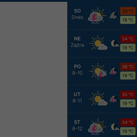
SO
32 °C
Dnes
18 °C
NE
34 °C
Zajtra
19 °C
PO
36 °C
8-10
19 °C
UT
35 °C
8-11
19 °C
ST
34 °C
8-12
19 °C