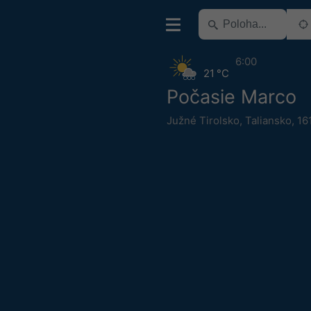
6:00
21 °C
Počasie Marco
Južné Tirolsko
,
Taliansko
,
16