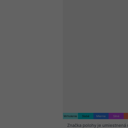
Mrholenie
Slabé
Mierne
Silné
Značka polohy je umiestnená 