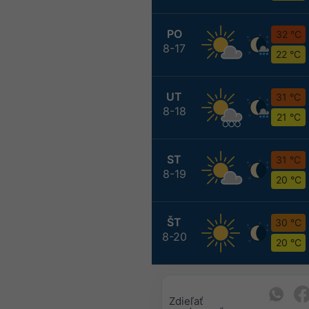
PO
32 °C
8-17
22 °C
UT
31 °C
8-18
21 °C
ST
31 °C
8-19
20 °C
ŠT
30 °C
8-20
20 °C
Zdieľať