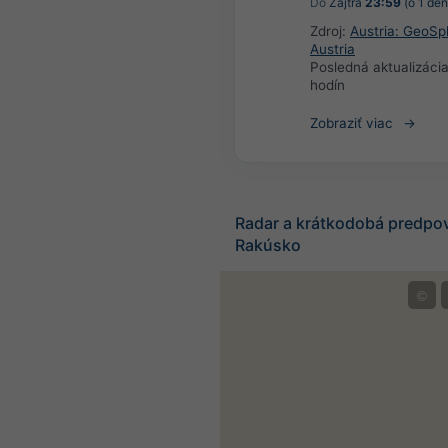
Do
Zajtra
23:59
(o 1 deň
Zdroj:
Austria: GeoSp
Austria
Posledná aktualizáci
hodín
Zobraziť viac
Radar a krátkodobá predpo
Rakúsko
©