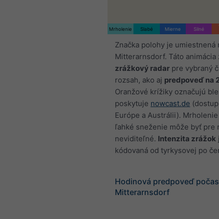
Mrholenie
Slabé
Mierne
Silné
Značka polohy je umiestnená 
Mitterarnsdorf. Táto animácia
zrážkový radar
pre vybraný 
rozsah, ako aj
predpoveď na 
Oranžové krížiky označujú ble
poskytuje
nowcast.de
(dostup
Európe a Austrálii). Mrholenie
ľahké sneženie môže byť pre 
neviditeľné.
Intenzita zrážok
kódovaná od tyrkysovej po če
Hodinová predpoveď počasi
Mitterarnsdorf