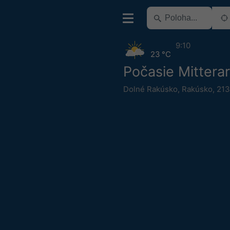
9:10
23 °C
Počasie Mittera
Dolné Rakúsko
,
Rakúsko
,
213