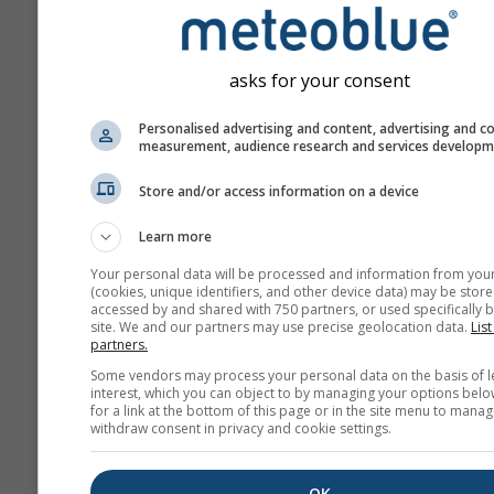
asks for your consent
Personalised advertising and content, advertising and c
measurement, audience research and services develop
Store and/or access information on a device
Learn more
Your personal data will be processed and information from you
(cookies, unique identifiers, and other device data) may be store
accessed by and shared with 750 partners, or used specifically b
site. We and our partners may use precise geolocation data.
List
partners.
Some vendors may process your personal data on the basis of l
interest, which you can object to by managing your options belo
for a link at the bottom of this page or in the site menu to manag
withdraw consent in privacy and cookie settings.
OK