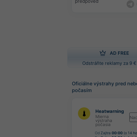
predpoveď
AD FREE
Odstráňte reklamy za 9 €
Oficiálne výstrahy pred n
počasím
Heatwarning
Mierna
Nad
výstraha
počasia
Od
Zajtra
00:00
(o 14 ho