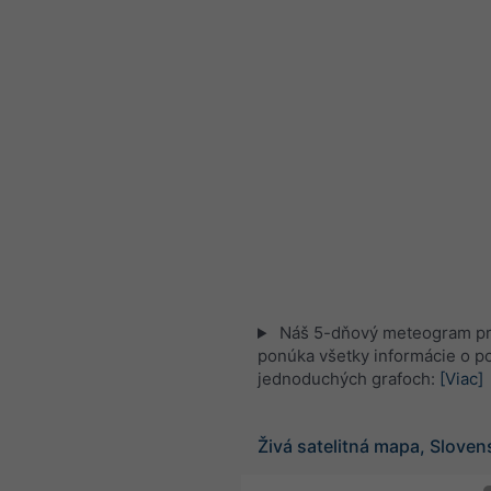
Náš 5-dňový meteogram p
ponúka všetky informácie o po
jednoduchých grafoch:
[Viac]
Živá satelitná mapa, Slove