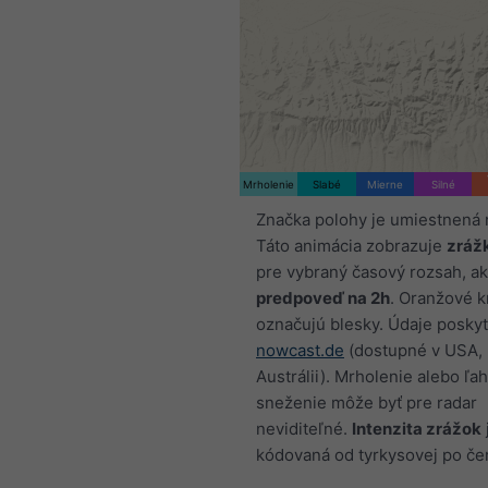
Mrholenie
Slabé
Mierne
Silné
Značka polohy je umiestnená 
Táto animácia zobrazuje
zráž
pre vybraný časový rozsah, ak
predpoveď na 2h
. Oranžové k
označujú blesky. Údaje poskyt
nowcast.de
(dostupné v USA, 
Austrálii). Mrholenie alebo ľa
sneženie môže byť pre radar
neviditeľné.
Intenzita zrážok
kódovaná od tyrkysovej po če