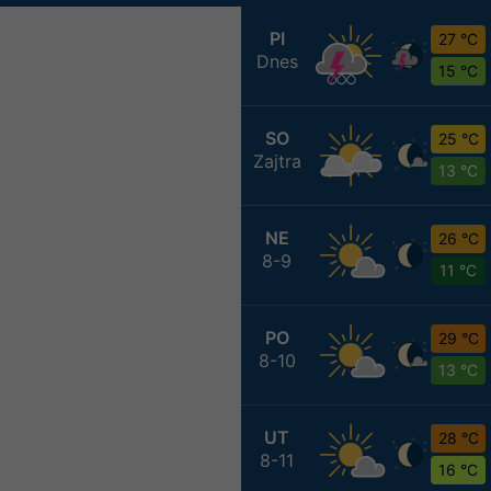
PI
27 °C
Dnes
15 °C
SO
25 °C
Zajtra
13 °C
NE
26 °C
8-9
11 °C
PO
29 °C
8-10
13 °C
UT
28 °C
8-11
16 °C