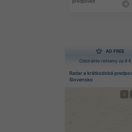
predpoveď
AD FREE
Odstráňte reklamy za 9 €
Radar a krátkodobá predpo
Slovensko
©