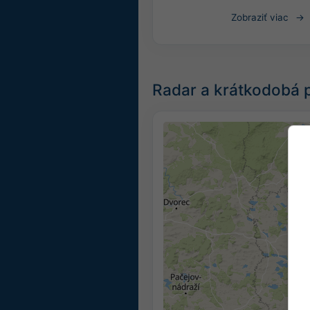
Zobraziť viac
Radar a krátkodobá 