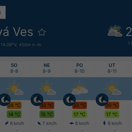
vá Ves
2
1
 14.09°V,
450m n. m.
SO
NE
PO
UT
8-8
8-9
8-10
8-11
28 °C
32 °C
33 °C
30 °C
14 °C
15 °C
17 °C
17 °C
6 km/h
7 km/h
8 km/h
8 km/h
-
-
-
-