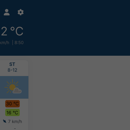
2 °C
 km/h
8:50
ST
ŠT
PI
SO
8-12
8-13
8-14
8-15
30 °C
31 °C
33 °C
32 °C
16 °C
16 °C
19 °C
20 °C
7 km/h
7 km/h
5 km/h
6 km/h
-
-
-
2-5 mm