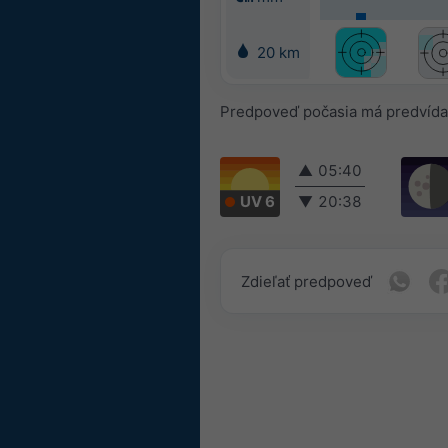
20 km
Predpoveď počasia má predvída
▲
05:40
UV 6
▼
20:38
Zdieľať predpoveď