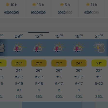
10 h
13 h
6 h
11 h
00
09
00
12
00
15
00
18
00
21
00
°
23°
25°
25°
24°
21°
°
24°
26°
26°
26°
22°
SZ
ZJZ
ZJZ
Z
ZSZ
Z
15
5-19
5-18
6-17
6-17
5-22
< 1
1
2
1
-
5%
65%
65%
60%
60%
35%