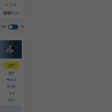
11 h
14 h
14 h
10 h
3h
1h
20°
20°
ZSZ
6-20
< 1
25%