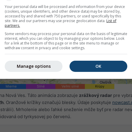
Your personal data will be processed and information from your device
(cookies, unique identifiers, and other device data) may be stored by,
accessed by and shared with 750 partners, or used specifically by this
site. We and our partners may use precise geolocation data.
List of
partners.
Some vendors may process your personal data on the basis of legitimate
interest, which you can object to by managing your options below. Look
for a link at the bottom of this page or in the site menu to manage or
withdraw consent in privacy and cookie settings.
Manage options
OK
Mierne
Silné
Veľmi silné
Krúpy
na Nová Ves. Táto animácia zobrazuje
zrážkový radar
pre vybr
2h
. Oranžové krížiky označujú blesky. Údaje poskytuje
nowcast.
trálii). Mrholenie alebo ľahké sneženie môže byť pre radar nev
ódovaná od tyrkysovej po červenú.