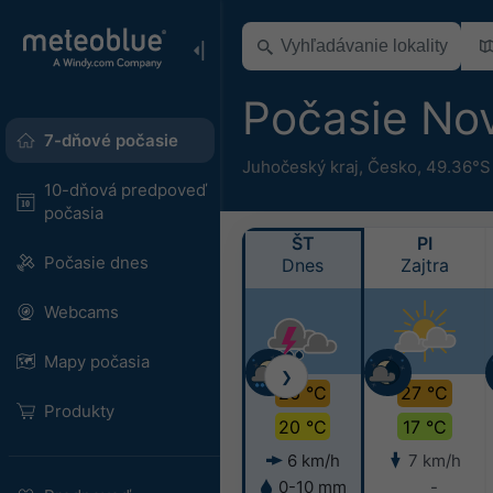
Počasie No
7-dňové počasie
Juhočeský kraj
,
Česko
,
49.36°S
10-dňová predpoveď
počasia
ŠT
PI
Počasie dnes
Dnes
Zajtra
Webcams
Mapy počasia
❯
26 °C
27 °C
Produkty
20 °C
17 °C
6 km/h
7 km/h
0-10 mm
-