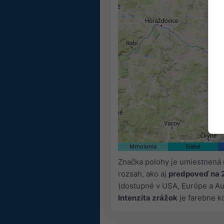
Mrholenie
Slabé
Značka polohy je umiestnená 
rozsah, ako aj
predpoveď na 
(dostupné v USA, Európe a Aus
Intenzita zrážok
je farebne k