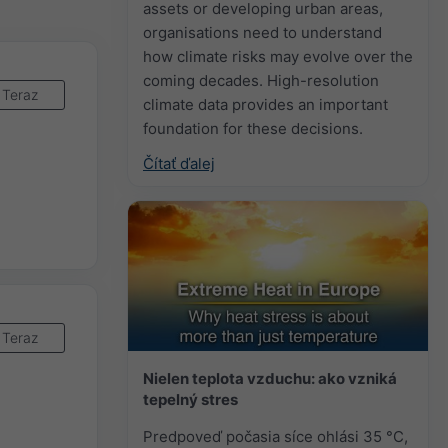
assets or developing urban areas,
organisations need to understand
how climate risks may evolve over the
coming decades. High-resolution
Teraz
climate data provides an important
foundation for these decisions.
Čítať ďalej
Teraz
Nielen teplota vzduchu: ako vzniká
tepelný stres
Predpoveď počasia síce ohlási 35 °C,