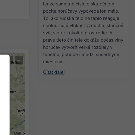
lenže samotné číslo o skutočnom
pocite horúčavy vypovedá len málo.
To, ako ľudské telo na teplo reaguje,
spoluurčujú vlhkosť vzduchu, slnečný
svit, vietor i okolité prostredie. A
práve tieto činitele dokážu počas vlny
horúčav vytvoriť veľké rozdiely v
tepelnej pohode i medzi susednými
+
−
miestami.
Čítať ďalej