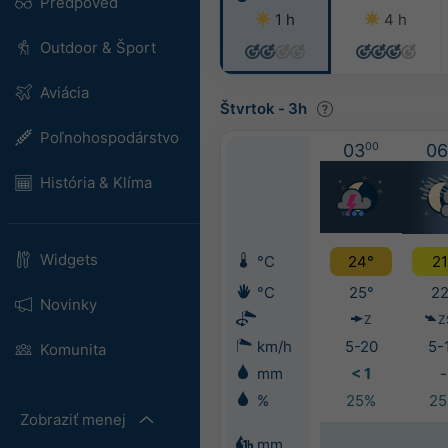
Predpoveď
1 h
4 h
Outdoor & Šport
Aviácia
Štvrtok
-
3h
Poľnohospodárstvo
03
00
06
História & Klíma
Widgets
°C
24°
21
°C
25°
22
Novinky
Z
Z
km/h
5-20
5-
Komunita
mm
< 1
-
%
25%
2
Zobraziť menej
mm