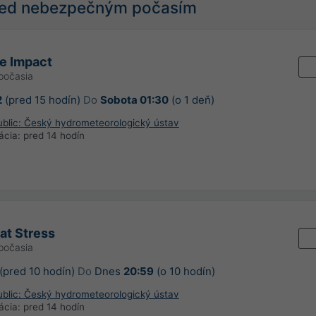
pred nebezpečným počasím
e Impact
počasia
2
(pred 15 hodín)
Do
Sobota 01:30
(o 1 deň)
blic: Český hydrometeorologický ústav
ácia:
pred 14 hodín
at Stress
počasia
(pred 10 hodín)
Do
Dnes
20:59
(o 10 hodín)
blic: Český hydrometeorologický ústav
ácia:
pred 14 hodín