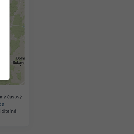
aný časový
de
iditeľné.