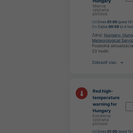
Hungary
Mierna
výstraha
počasia
Od
Dnes
01:00
(pred 19 
Do
Zajtra
00:59
(o 4 hod
Zdroj:
Hungary: Hung
Meteorological Servi
Posledná aktualizáci
23 hodín
Zobraziť viac
Red high-
temperature
warning for
Hungary
Extrémna
výstraha
počasia
Od
Dnes
01:00
(pred 19 