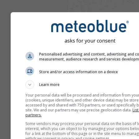
asks for your consent
Personalised advertising and content, advertising and c
measurement, audience research and services develop
Store and/or access information on a device
Learn more
Your personal data will be processed and information from you
(cookies, unique identifiers, and other device data) may be store
accessed by and shared with 750 partners, or used specifically b
site. We and our partners may use precise geolocation data.
List
partners.
Some vendors may process your personal data on the basis of l
interest, which you can object to by managing your options belo
for a link at the bottom of this page or in the site menu to manag
withdraw consent in privacy and cookie settings.