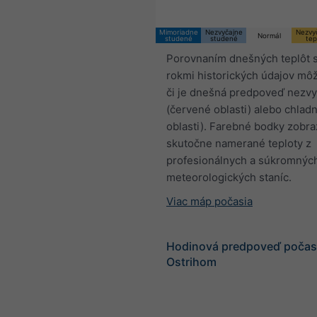
Mimoriadne
Nezvyčajne
Nezvy
Normál
studené
studené
tep
Porovnaním dnešných teplôt 
rokmi historických údajov môž
či je dnešná predpoveď nezvy
(červené oblasti) alebo chlad
oblasti). Farebné bodky zobra
skutočne namerané teploty z
profesionálnych a súkromnýc
meteorologických staníc.
Viac máp počasia
Hodinová predpoveď počasi
Ostrihom