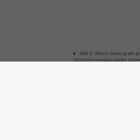
Náš 5-dňový meteogram p
Ostrihom ponúka všetky infor
počasí v 3 jednoduchých graf
Živá satelitná mapa, Maďar