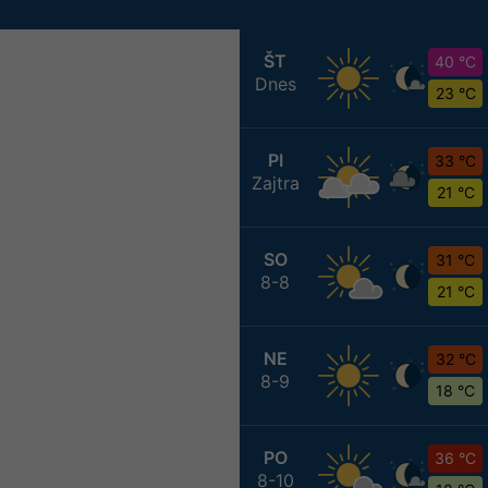
ŠT
40 °C
Dnes
23 °C
PI
33 °C
Zajtra
21 °C
SO
31 °C
8-8
21 °C
NE
32 °C
8-9
18 °C
PO
36 °C
8-10