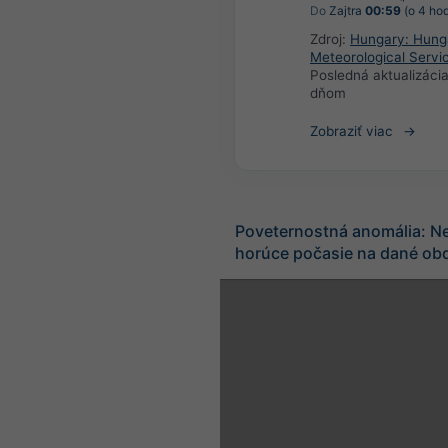
Do
Zajtra
00:59
(o 4 hod
Zdroj:
Hungary: Hung
Meteorological Servi
Posledná aktualizáci
dňom
Zobraziť viac
Poveternostná anomália: N
horúce počasie na dané ob