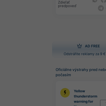
Zdieľať
predpoveď
AD FREE
Odstráňte reklamy za 9 €
Oficiálne výstrahy pred n
počasím
Yellow
thunderstorm
warning for