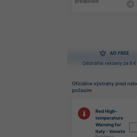
predpoveď
AD FREE
Odstráňte reklamy za 9 €
Oficiálne výstrahy pred n
počasím
Red High-
temperature
Warning for
Italy - Veneto
Extrémna