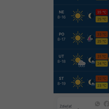
NE
35 °C
8-16
25 °C
PO
33 °C
8-17
25 °C
UT
31 °C
8-18
24 °C
ST
32 °C
8-19
23 °C
Zdieľať