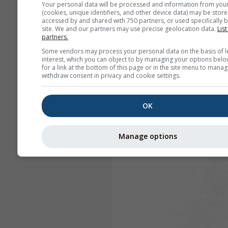
Your personal data will be processed and information from you
(cookies, unique identifiers, and other device data) may be store
accessed by and shared with 750 partners, or used specifically b
site. We and our partners may use precise geolocation data.
List
partners.
Some vendors may process your personal data on the basis of l
interest, which you can object to by managing your options belo
for a link at the bottom of this page or in the site menu to manag
withdraw consent in privacy and cookie settings.
OK
Manage options