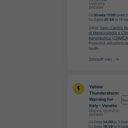
výstraha
počasia
Od
Streda 11:00
(pred 2
Do
Zajtra
01:59
(o 15 ho
Zdroj:
Italy: Centro N
di Meteorologia e Cli
Aeronautica (CNMCA
Posledná aktualizáci
hodín
Zobraziť viac
Yellow
Thunderstorm
Warning for
Na
Italy - Veneto
Mierna výstraha
počasia
Od
Dnes
14:00
(o 3 hodi
Do
Dnes
19:59
(o 9 hodí