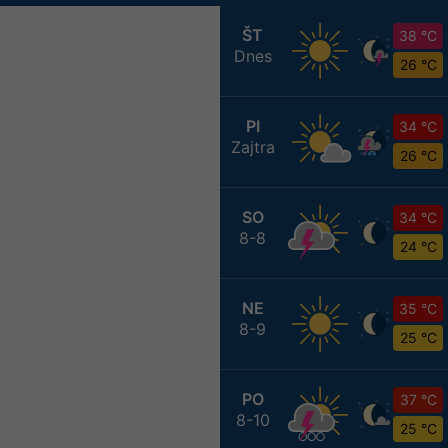
ŠT
38 °C
Dnes
26 °C
PI
34 °C
Zajtra
26 °C
SO
34 °C
8-8
24 °C
NE
35 °C
8-9
25 °C
PO
37 °C
8-10
25 °C