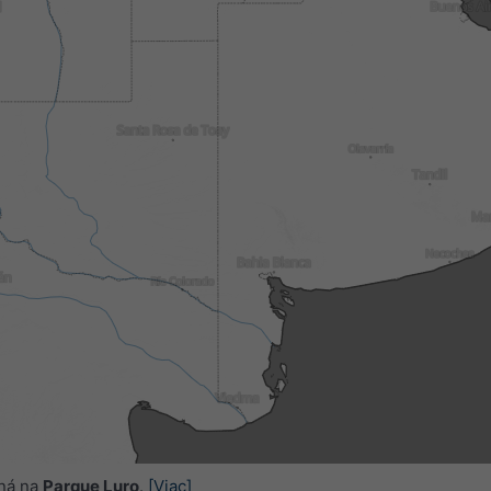
ná na
Parque Luro
.
[Viac]