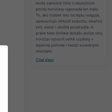
lenže samotné číslo o skutočnom
pocite horúčavy vypovedá len málo.
To, ako ľudské telo na teplo reaguje,
spoluurčujú vlhkosť vzduchu, slnečný
svit, vietor i okolité prostredie. A
práve tieto činitele dokážu počas vlny
horúčav vytvoriť veľké rozdiely v
tepelnej pohode i medzi susednými
miestami.
Čítať ďalej