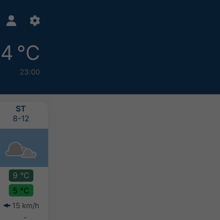
4 °C
23:00
ST
ŠT
PI
SO
8-12
8-13
8-14
8-15
9 °C
11 °C
12 °C
13 °C
5 °C
2 °C
3 °C
6 °C
15 km/h
18 km/h
24 km/h
22 km/h
-
-
-
-