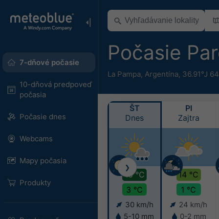
Počasie Pa
7-dňové počasie
La Pampa
,
Argentína
,
36.91°J 64
10-dňová predpoveď
počasia
ŠT
PI
Počasie dnes
Dnes
Zajtra
Webcams
Mapy počasia
❯
10 °C
14 °C
Produkty
3 °C
1 °C
30 km/h
24 km/h
5-10 mm
0-2 mm