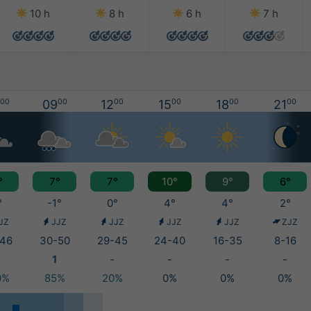
10 h
8 h
6 h
7 h
00
09
00
12
00
15
00
18
00
21
00
°
7°
7°
10°
9°
6°
°
-1°
0°
4°
4°
2°
JZ
JJZ
JJZ
JJZ
JJZ
ZJZ
46
30-50
29-45
24-40
16-35
8-16
6
1
-
-
-
-
0%
85%
20%
0%
0%
0%