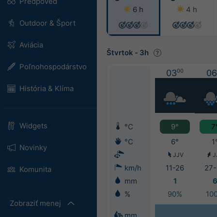
Predpoveď
6 h
4 h
Outdoor & Šport
Aviácia
Štvrtok
-
3h
Poľnohospodárstvo
03
00
06
História & Klíma
Widgets
°C
9°
7
°C
6°
1
Novinky
JJV
J
km/h
11-26
27-
Komunita
mm
1
%
90%
10
Zobraziť menej
mm