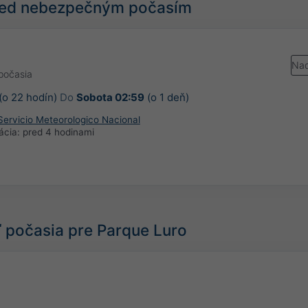
pred nebezpečným počasím
Nad
počasia
(o 22 hodín)
Do
Sobota 02:59
(o 1 deň)
Servicio Meteorologico Nacional
ácia:
pred 4 hodinami
počasia pre Parque Luro