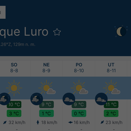
rque Luro
.26°Z,
129m n. m.
SO
NE
PO
UT
8-8
8-9
8-10
8-11
10 °C
9 °C
9 °C
11 °C
3 °C
1 °C
0 °C
2 °C
32 km/h
18 km/h
16 km/h
23 km/h
-
-
-
-