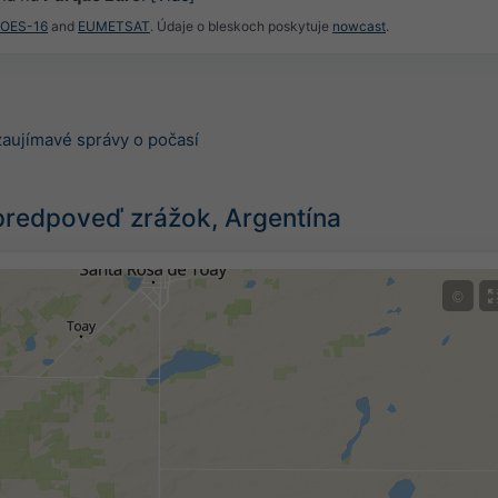
GOES-16
and
EUMETSAT
. Údaje o bleskoch poskytuje
nowcast
.
zaujímavé správy o počasí
predpoveď zrážok, Argentína
©