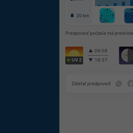
20 km
Predpoveď počasia má predvída
▲
08:08
UV 2
▼
18:37
Zdieľať predpoveď