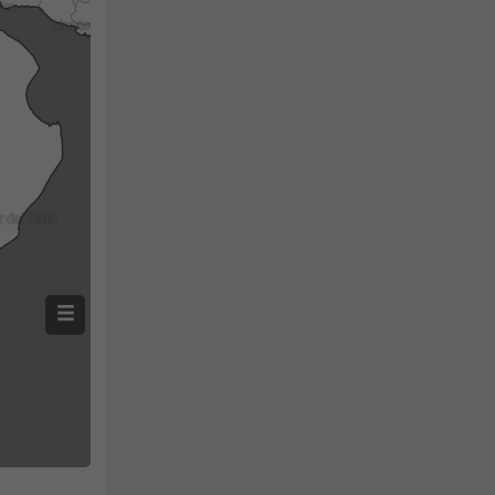
Screenshot
©