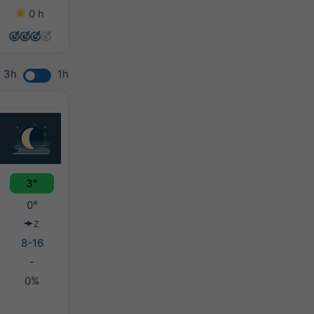
0 h
10 h
7 h
0 h
3h
1h
3°
0°
Z
8-16
-
0%