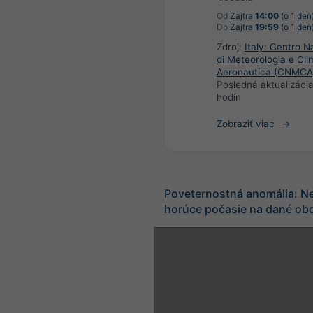
Od
Zajtra
14:00
(o 1 deň
Do
Zajtra
19:59
(o 1 deň
Zdroj:
Italy: Centro N
di Meteorologia e Cli
Aeronautica (CNMCA
Posledná aktualizáci
hodín
Zobraziť viac
Poveternostná anomália: N
horúce počasie na dané ob