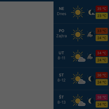
NE
35 °C
Dnes
23 °C
PO
33 °C
Zajtra
24 °C
UT
34 °C
8-11
24 °C
ST
36 °C
8-12
24 °C
ŠT
38 °C
8-13
24 °C