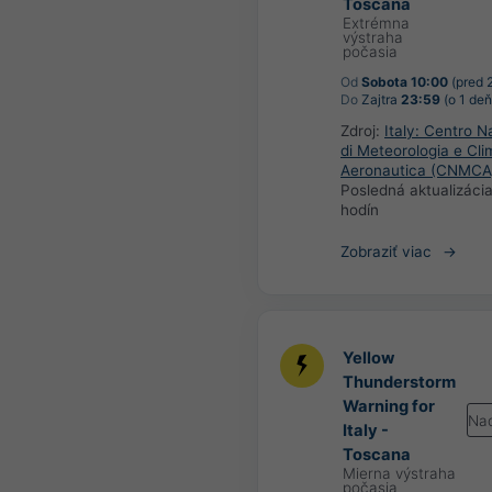
Toscana
Extrémna
výstraha
počasia
Od
Sobota 10:00
(pred 
Do
Zajtra
23:59
(o 1 deň
Zdroj:
Italy: Centro N
di Meteorologia e Cli
Aeronautica (CNMCA
Posledná aktualizáci
hodín
Zobraziť viac
Yellow
Thunderstorm
Warning for
Na
Italy -
Toscana
Mierna výstraha
počasia