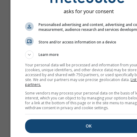
asks for your consent
Personalised advertising and content, advertising and c
measurement, audience research and services develop
Store and/or access information on a device
Learn more
Your personal data will be processed and information from you
(cookies, unique identifiers, and other device data) may be store
accessed by and shared with 750 partners, or used specifically b
site. We and our partners may use precise geolocation data.
List
partners.
Some vendors may process your personal data on the basis of l
interest, which you can object to by managing your options belo
for a link at the bottom of this page or in the site menu to manag
withdraw consent in privacy and cookie settings.
OK