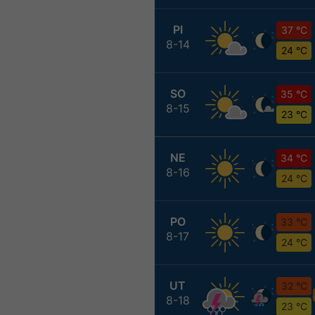
PI
37 °C
8-14
24 °C
SO
35 °C
8-15
23 °C
NE
34 °C
8-16
24 °C
PO
33 °C
8-17
24 °C
UT
32 °C
8-18
23 °C