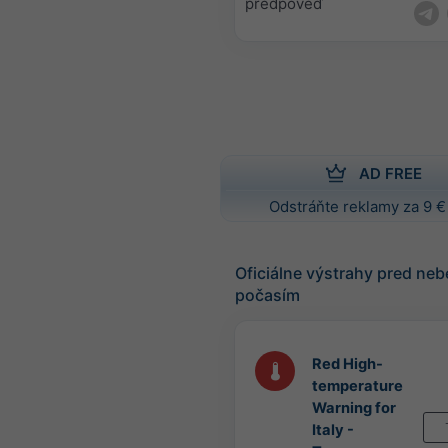
predpoveď
AD FREE
Odstráňte reklamy za 9 €
Oficiálne výstrahy pred n
počasím
Red High-
temperature
Warning for
Italy -