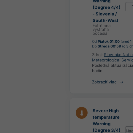
Warning
(Degree 4/4)
- Slovenia /
South-West
Extrémna
výstraha
počasia
Od
Piatok 01:00
(pred 1
Do
Streda 00:59
(o 3 dn
Zdroj:
Slovenia: Natio
Meteorological Servi
Posledná aktualizáci
hodín
Zobraziť viac
Severe High
temperature
Warning
(Degree 3/4)
Nad