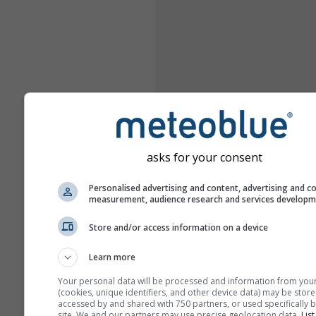
asks for your consent
Personalised advertising and content, advertising and c
measurement, audience research and services develop
Store and/or access information on a device
Learn more
Your personal data will be processed and information from you
(cookies, unique identifiers, and other device data) may be store
accessed by and shared with 750 partners, or used specifically b
site. We and our partners may use precise geolocation data.
List