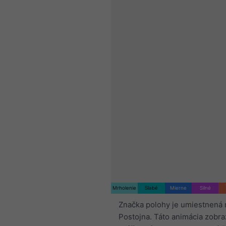
Mrholenie
Slabé
Mierne
Silné
Značka polohy je umiestnená 
Postojna. Táto animácia zobra