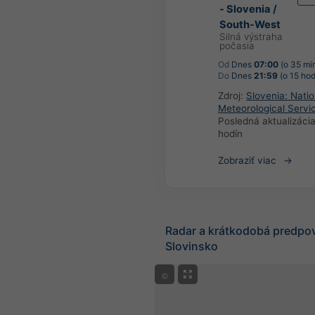
- Slovenia /
South-West
Silná výstraha
počasia
Od
Dnes
07:00
(o 35 mi
Do
Dnes
21:59
(o 15 hod
Zdroj:
Slovenia: Natio
Meteorological Servi
Posledná aktualizáci
hodín
Zobraziť viac
Radar a krátkodobá predpo
Slovinsko
©