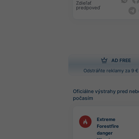
Zdieľať
predpoveď
AD FREE
Odstráňte reklamy za 9 €
Oficiálne výstrahy pred n
počasím
Extreme
Forestfire
danger