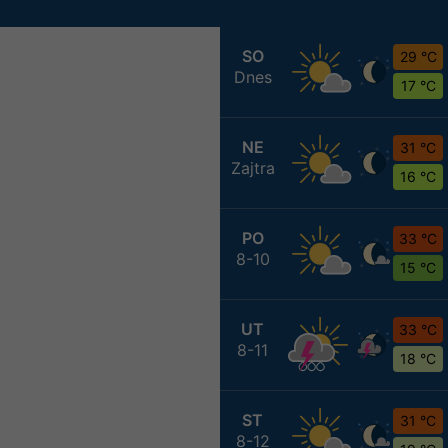
SO
29 °C
Dnes
17 °C
NE
31 °C
Zajtra
16 °C
PO
33 °C
8-10
15 °C
UT
33 °C
8-11
18 °C
ST
31 °C
8-12