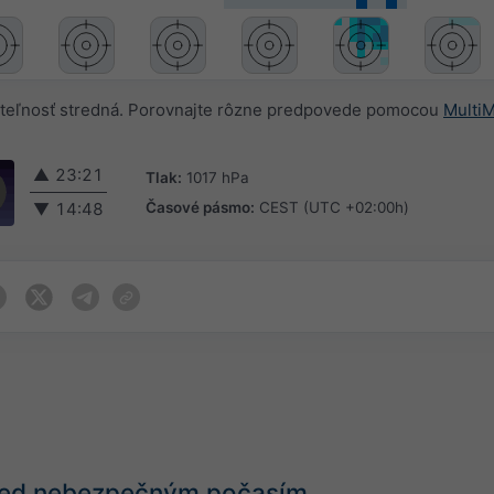
teľnosť stredná. Porovnajte rôzne predpovede pomocou
Multi
▲
23:21
Tlak:
1017 hPa
Časové pásmo:
CEST (UTC +02:00h)
▼
14:48
pred nebezpečným počasím