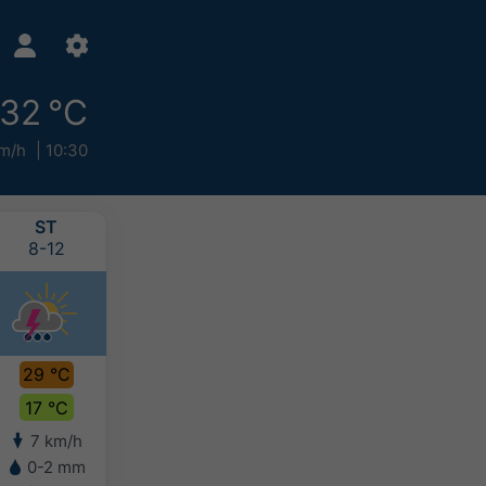
32 °C
m/h
10:30
ST
ŠT
PI
SO
8-12
8-13
8-14
8-15
29 °C
31 °C
32 °C
32 °C
17 °C
15 °C
18 °C
19 °C
7 km/h
6 km/h
5 km/h
7 km/h
0-2 mm
-
-
-