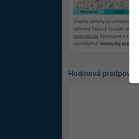
Mrholenie
Slabé
Značka polohy je umiestnená 
vybraný časový rozsah, ako a
nowcast.de
(dostupné v USA, 
neviditeľné.
Intenzita zrážok
Hodinová predpoveď 