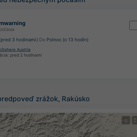
rmwarning
počasia
(pred 3 hodinami)
Do
Polnoc (o 13 hodín)
oSphere Austria
ácia:
pred 2 hodinami
predpoveď zrážok, Rakúsko
©