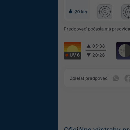
20 km
Predpoveď počasia má predvída
▲
05:38
UV 6
▼
20:26
Zdieľať predpoveď
Oficiálne výstrahy 