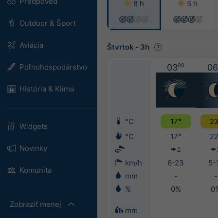
Predpoveď
8 h
5 h
Outdoor & Šport
Aviácia
Štvrtok
-
3h
Poľnohospodárstvo
03
00
06
História & Klíma
°C
17°
23
Widgets
°C
17°
22
Novinky
Z
km/h
6-23
5-
Komunita
mm
-
-
%
0%
0
Zobraziť menej
mm