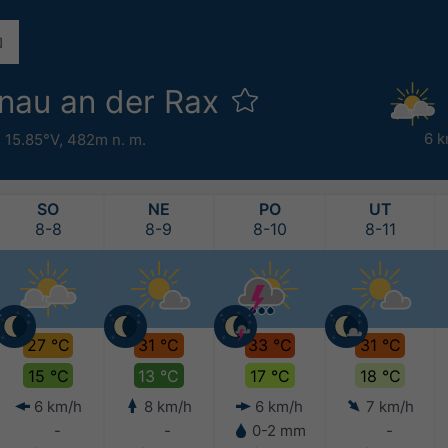
nau an der Rax
6 k
 15.85°V,
482m n. m.
SO
NE
PO
UT
8-8
8-9
8-10
8-11
27 °C
31 °C
33 °C
31 °C
15 °C
13 °C
17 °C
18 °C
6 km/h
8 km/h
6 km/h
7 km/h
-
-
0-2 mm
-