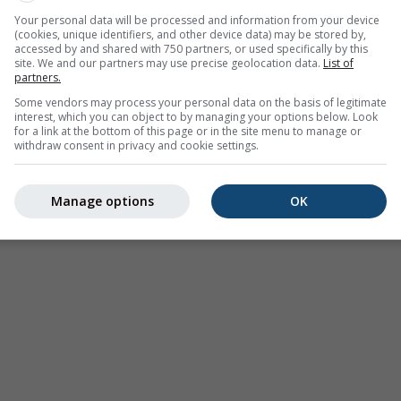
Your personal data will be processed and information from your device
(cookies, unique identifiers, and other device data) may be stored by,
Mierne
Silné
Veľmi silné
Krúpy
accessed by and shared with 750 partners, or used specifically by this
na Reichenau an der Rax. Táto animácia zobrazuje
zrážkový ra
site. We and our partners may use precise geolocation data.
List of
partners.
j
predpoveď na 2h
. Oranžové krížiky označujú blesky. Údaje pos
Some vendors may process your personal data on the basis of legitimate
Európe a Austrálii). Mrholenie alebo ľahké sneženie môže byť p
interest, which you can object to by managing your options below. Look
je farebne kódovaná od tyrkysovej po červenú.
for a link at the bottom of this page or in the site menu to manage or
withdraw consent in privacy and cookie settings.
Manage options
OK
počasia pre Reichenau an der Rax