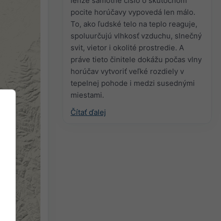
lenže samotné číslo o skutočnom
pocite horúčavy vypovedá len málo.
To, ako ľudské telo na teplo reaguje,
spoluurčujú vlhkosť vzduchu, slnečný
svit, vietor i okolité prostredie. A
práve tieto činitele dokážu počas vlny
horúčav vytvoriť veľké rozdiely v
tepelnej pohode i medzi susednými
miestami.
Čítať ďalej