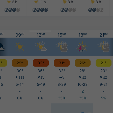
6 h
11 h
8 h
8 h
00
09
00
12
00
15
00
18
00
21
00
°
29°
32°
31°
26°
21°
°
30°
35°
32°
28°
23°
Z
SSZ
SV
V
SZ
SZ
15
5-14
5-19
8-29
10-23
9-21
-
-
-
2
-
%
0%
0%
25%
25%
5%