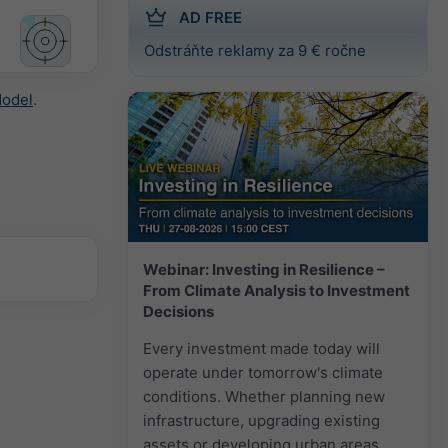
AD FREE
Odstráňte reklamy za 9 € ročne
Model
.
Webinar: Investing in Resilience –
From Climate Analysis to Investment
Decisions
Every investment made today will
operate under tomorrow's climate
conditions. Whether planning new
infrastructure, upgrading existing
assets or developing urban areas,