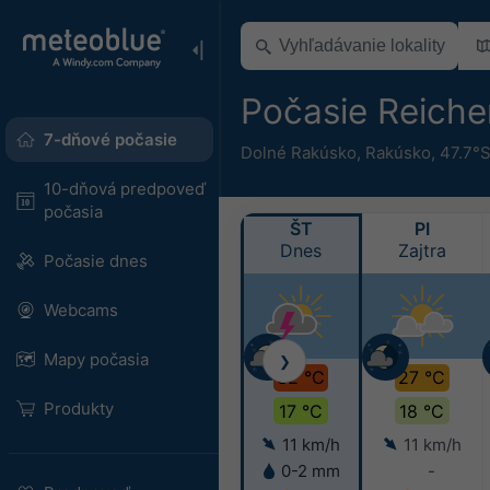
Počasie Reiche
7-dňové počasie
Dolné Rakúsko
,
Rakúsko
,
47.7°S
10-dňová predpoveď
počasia
ŠT
PI
Dnes
Zajtra
Počasie dnes
Webcams
Mapy počasia
❯
32 °C
27 °C
Produkty
17 °C
18 °C
11 km/h
11 km/h
0-2 mm
-