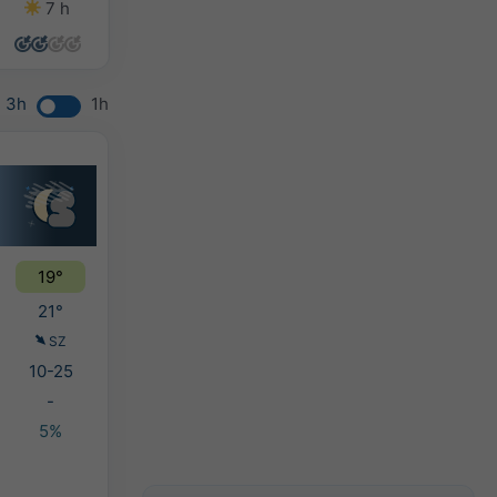
7 h
14 h
14 h
13 h
3h
1h
19°
21°
SZ
10-25
-
5%