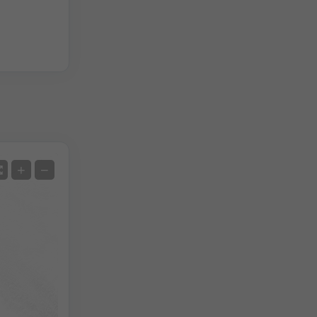
Satelit
+
−
Žiadny radar
S radarom
Nameraná teplota
Namerané zrážky
Screenshot
©