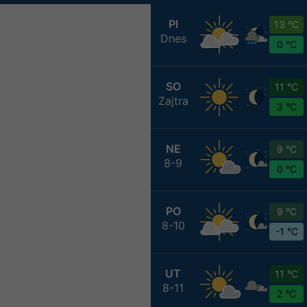
PI
13 °C
Dnes
0 °C
SO
11 °C
Zajtra
3 °C
NE
9 °C
8-9
0 °C
PO
9 °C
8-10
-1 °C
UT
11 °C
8-11
2 °C