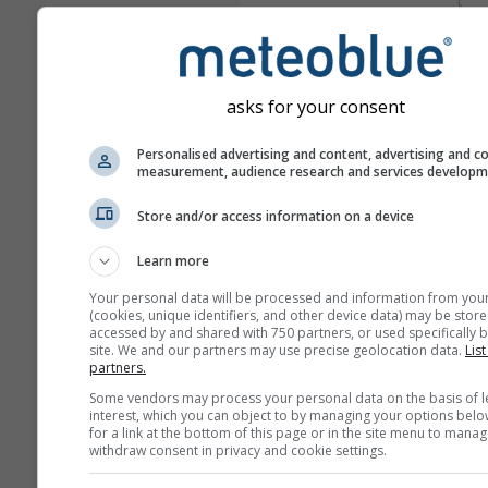
asks for your consent
Personalised advertising and content, advertising and c
measurement, audience research and services develop
Store and/or access information on a device
Learn more
Your personal data will be processed and information from you
(cookies, unique identifiers, and other device data) may be store
accessed by and shared with 750 partners, or used specifically b
site. We and our partners may use precise geolocation data.
List
partners.
Some vendors may process your personal data on the basis of l
interest, which you can object to by managing your options belo
for a link at the bottom of this page or in the site menu to manag
withdraw consent in privacy and cookie settings.