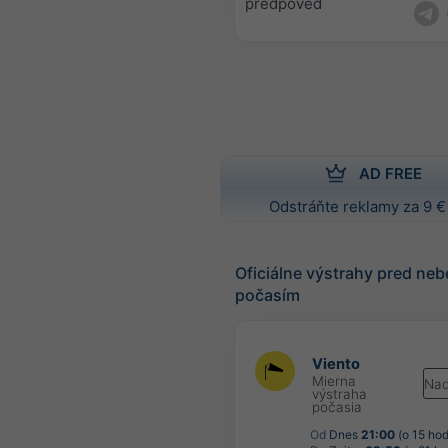
predpoveď
AD FREE
Odstráňte reklamy za 9 €
Oficiálne výstrahy pred n
počasím
Viento
Mierna
Nad
výstraha
počasia
Od
Dnes
21:00
(o 15 hod