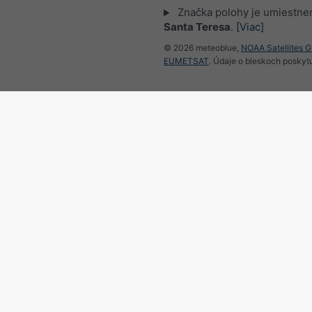
Značka polohy je umiestne
Santa Teresa
.
[Viac]
© 2026 meteoblue,
NOAA Satellites 
EUMETSAT
. Údaje o bleskoch poskyt
Sledujte meteobl
pre zaujímavé správy o 
Radar a krátkodobá predpo
Argentína
©