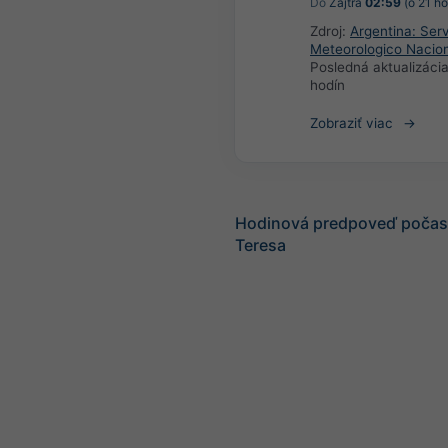
Do
Zajtra
02:59
(o 21 ho
Zdroj:
Argentina: Serv
Meteorologico Nacio
Posledná aktualizáci
hodín
Zobraziť viac
Hodinová predpoveď počasi
Teresa