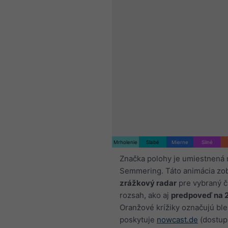
Mrholenie
Slabé
Mierne
Silné
Značka polohy je umiestnená 
Semmering. Táto animácia zo
zrážkový radar
pre vybraný 
rozsah, ako aj
predpoveď na 
Oranžové krížiky označujú ble
poskytuje
nowcast.de
(dostup