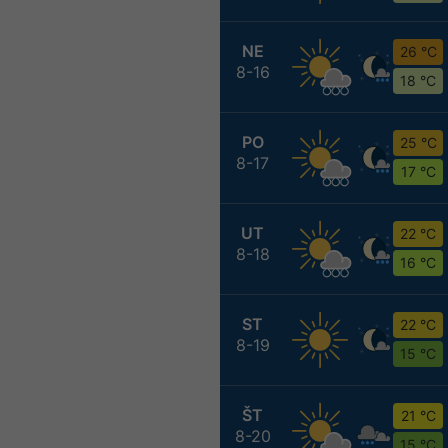
NE
26 °C
8-16
18 °C
PO
25 °C
8-17
17 °C
UT
22 °C
8-18
16 °C
ST
22 °C
8-19
15 °C
ŠT
21 °C
8-20
15 °C