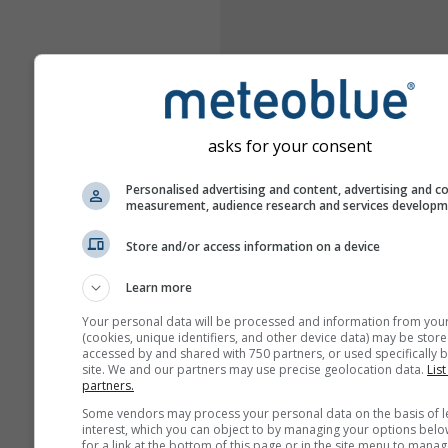
asks for your consent
Personalised advertising and content, advertising and c
measurement, audience research and services develop
Store and/or access information on a device
Learn more
Your personal data will be processed and information from you
(cookies, unique identifiers, and other device data) may be store
accessed by and shared with 750 partners, or used specifically b
site. We and our partners may use precise geolocation data.
List
partners.
Some vendors may process your personal data on the basis of l
interest, which you can object to by managing your options belo
for a link at the bottom of this page or in the site menu to manag