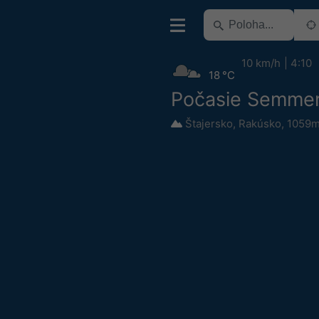
10 km/h
4:10
18 °C
Počasie Semmer
Štajersko
,
Rakúsko
,
1059m