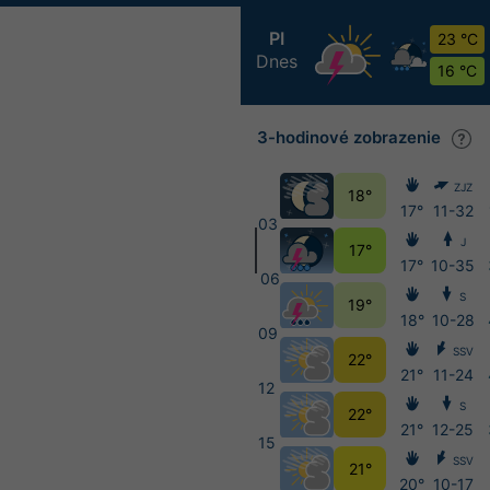
PI
23 °C
Dnes
16 °C
3-hodinové zobrazenie
ZJZ
18°
17°
11-32
03
J
17°
17°
10-35
06
S
19°
18°
10-28
09
SSV
22°
21°
11-24
12
S
22°
21°
12-25
15
SSV
21°
20°
10-17