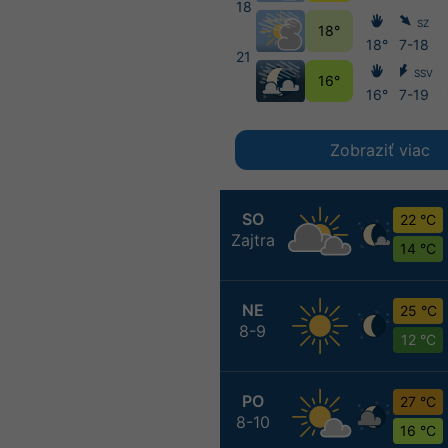
18
SZ
18°
18°
7-18
21
SSV
16°
16°
7-19
Zobraziť viac
SO
22 °C
Zajtra
14 °C
NE
25 °C
8-9
12 °C
PO
27 °C
8-10
16 °C