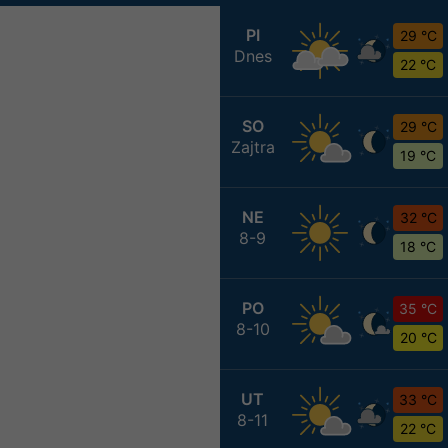
PI
29 °C
Dnes
22 °C
SO
29 °C
Zajtra
19 °C
NE
32 °C
8-9
18 °C
PO
35 °C
8-10
20 °C
UT
33 °C
8-11
22 °C