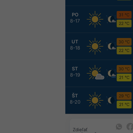
PO
31 °C
8-17
22 °C
UT
30 °C
8-18
22 °C
ST
30 °C
8-19
21 °C
ŠT
29 °C
8-20
21 °C
Zdieľať