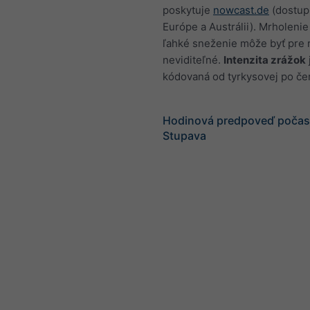
poskytuje
nowcast.de
(dostup
Európe a Austrálii). Mrholenie
ľahké sneženie môže byť pre 
neviditeľné.
Intenzita zrážok
kódovaná od tyrkysovej po če
Hodinová predpoveď počasi
Stupava