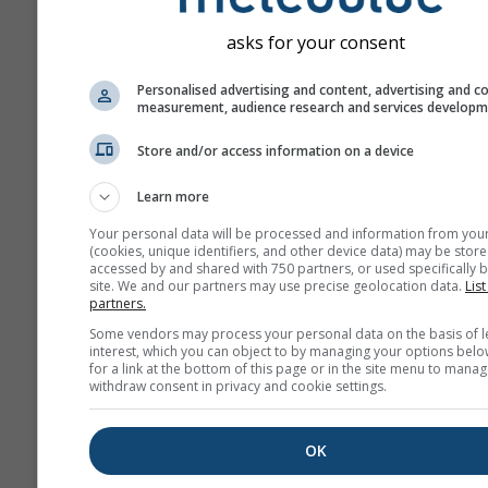
asks for your consent
Personalised advertising and content, advertising and c
measurement, audience research and services develop
Store and/or access information on a device
Learn more
Your personal data will be processed and information from you
(cookies, unique identifiers, and other device data) may be store
accessed by and shared with 750 partners, or used specifically b
site. We and our partners may use precise geolocation data.
List
partners.
Some vendors may process your personal data on the basis of l
interest, which you can object to by managing your options belo
for a link at the bottom of this page or in the site menu to manag
withdraw consent in privacy and cookie settings.
OK