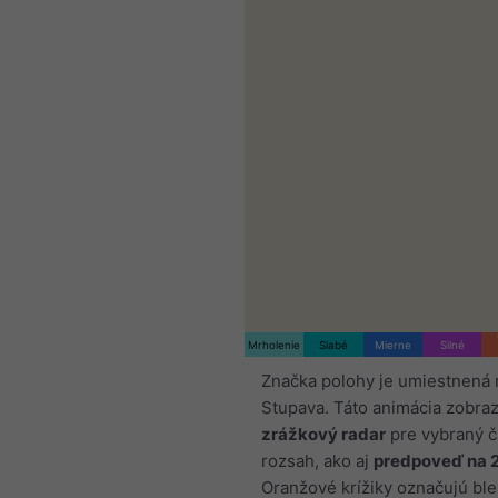
Mrholenie
Slabé
Mierne
Silné
Značka polohy je umiestnená 
Stupava. Táto animácia zobra
zrážkový radar
pre vybraný 
rozsah, ako aj
predpoveď na 
Oranžové krížiky označujú ble