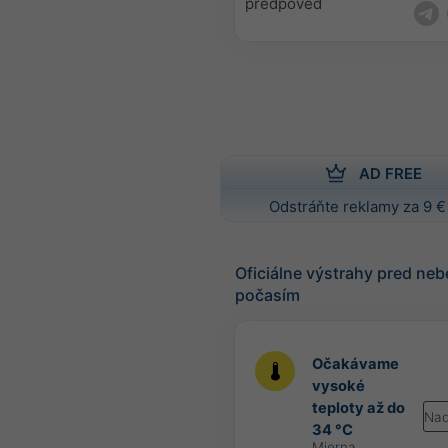
predpoveď
AD FREE
Odstráňte reklamy za 9 €
Oficiálne výstrahy pred n
počasím
Očakávame
vysoké
teploty až do
Nad
34 °C
Mierna