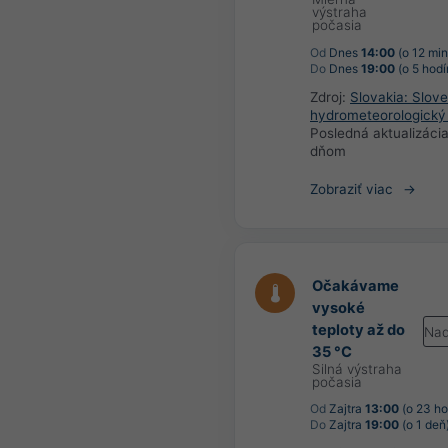
výstraha
počasia
Od
Dnes
14:00
(o 12 min
Do
Dnes
19:00
(o 5 hodí
Zdroj:
Slovakia: Slov
hydrometeorologický
Posledná aktualizáci
dňom
Zobraziť viac
Očakávame
vysoké
teploty až do
Nad
35 °C
Silná výstraha
počasia
Od
Zajtra
13:00
(o 23 ho
Do
Zajtra
19:00
(o 1 deň