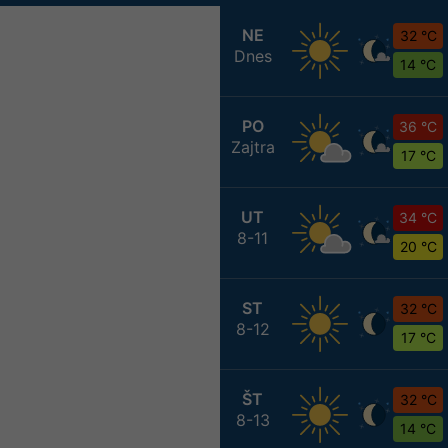
NE
32 °C
Dnes
14 °C
PO
36 °C
Zajtra
17 °C
UT
34 °C
8-11
20 °C
ST
32 °C
8-12
17 °C
ŠT
32 °C
8-13
14 °C