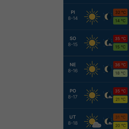
PI
32 °C
8-14
14 °C
SO
35 °C
8-15
15 °C
NE
36 °C
8-16
18 °C
PO
35 °C
8-17
21 °C
UT
31 °C
8-18
20 °C