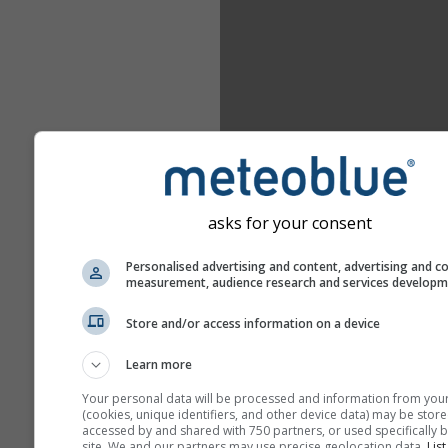
asks for your consent
Personalised advertising and content, advertising and c
measurement, audience research and services develop
Store and/or access information on a device
Learn more
Your personal data will be processed and information from you
(cookies, unique identifiers, and other device data) may be store
accessed by and shared with 750 partners, or used specifically b
site. We and our partners may use precise geolocation data.
List