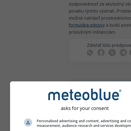
zodpovednosť za skutočný ob
povahu týchto výstrah. Problé
možné nahlásiť prostredníct
formulára odozvy
a budú pos
príslušným inštanciám.
Zdieľať túto predpov
meteoMail - Warnin
Brunn an der
Schneebergbahn
asks for your consent
Dostávajte výstrahy na počas
mailom zadarmo.
Personalised advertising and content, advertising and c
meteoMail je bezplatný a mo
measurement, audience research and services develop
kedykoľvek odhlásiť.