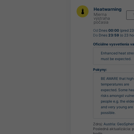
Heatwarning
Mierna
výstraha
počasia
Od
Dnes
00:00
(pred 23
Do
Dnes
23:59
(o 23 ho
Oficiálne vysvetlenia v
Enhanced heat stres
must be expected.
Pokyny:
BE AWARE that high 
temperatures are 
expected. Some heal
risks amongst vulne
people e.g. the elder
and very young are 
possible.
Zdroj:
Austria: GeoSpher
Posledná aktualizácia:
p
hodín