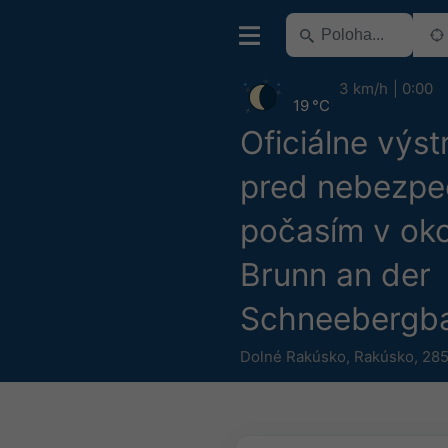
3 km/h
0:00
19 °C
Oficiálne výst
pred nebezp
počasím v oko
Brunn an der
Schneebergb
Dolné Rakúsko
,
Rakúsko
,
285