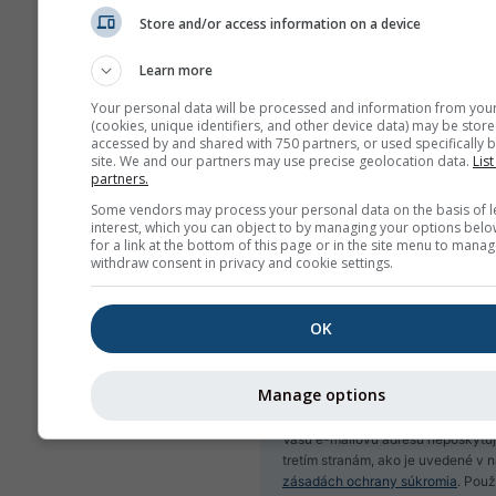
Store and/or access information on a device
Learn more
Your personal data will be processed and information from you
(cookies, unique identifiers, and other device data) may be store
accessed by and shared with 750 partners, or used specifically b
site. We and our partners may use precise geolocation data.
List
Prihlásiť sa na odber new
partners.
Some vendors may process your personal data on the basis of l
interest, which you can object to by managing your options belo
for a link at the bottom of this page or in the site menu to manag
withdraw consent in privacy and cookie settings.
OK
Manage options
Vašu e-mailovú adresu neposkytu
tretím stranám, ako je uvedené v 
zásadách ochrany súkromia
. Pou