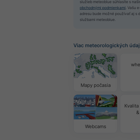
služieb meteoblue súhlasíte s naši
obchodnými podmienkami
. Vašu 
adresu bude možné používať aj s ď
službami meteoblue.
Viac meteorologických úda
whe
Mapy počasia
Kvalita
&
Webcams