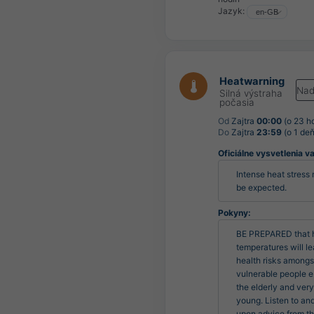
Jazyk:
Heatwarning
Nad
Silná výstraha
počasia
Od
Zajtra
00:00
(o 23 h
Do
Zajtra
23:59
(o 1 deň
Oficiálne vysvetlenia v
Intense heat stress 
be expected.
Pokyny:
BE PREPARED that h
temperatures will lea
health risks amongst
vulnerable people e.
the elderly and very 
young. Listen to and
upon advice from th