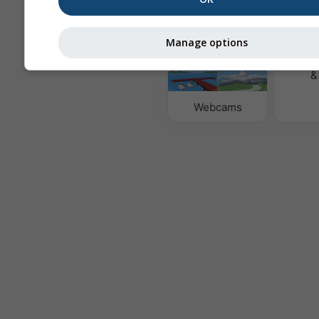
Mapy počasia
Manage options
Kvalita
&
Webcams