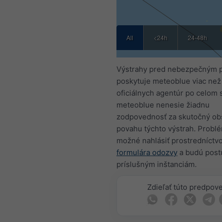
All
<24h
24-48h
Výstrahy pred nebezpečným 
poskytuje meteoblue viac než
oficiálnych agentúr po celom 
meteoblue nenesie žiadnu
zodpovednosť za skutočný ob
povahu týchto výstrah. Problé
možné nahlásiť prostredníct
formulára odozvy
a budú pos
príslušným inštanciám.
Zdieľať túto predpov