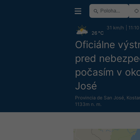
31 km/h
11:10
26 °C
Oficiálne výst
pred nebezp
počasím v oko
José
Provincia de San José
,
Kosta
1133m n. m.