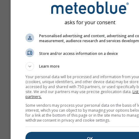
asks for your consent
Personalised advertising and content, advertising and c
measurement, audience research and services develop
Vašu e-mailovú adresu neposkytu
tretím stranám, ako je uvedené v 
Store and/or access information on a device
zásadách ochrany súkromia
. Pou
služieb meteoblue súhlasíte s naši
Learn more
obchodnými podmienkami
. Vašu 
adresu bude možné používať aj s ď
Your personal data will be processed and information from you
službami meteoblue.
(cookies, unique identifiers, and other device data) may be store
accessed by and shared with 750 partners, or used specifically b
site. We and our partners may use precise geolocation data.
List
partners.
Viac meteorologických úda
Some vendors may process your personal data on the basis of l
interest, which you can object to by managing your options belo
for a link at the bottom of this page or in the site menu to manag
withdraw consent in privacy and cookie settings.
whe
OK