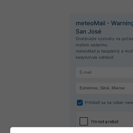
meteoMail - Warnin
San José
Dostávajte výstrahy na počas
mailom zadarmo.
meteoMail je bezplatný a mo
kedykoľvek odhlásiť.
Prihlásiť sa na odber new