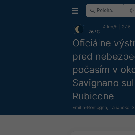
4 km/h
3:15
26 °C
Oficiálne výst
pred nebezp
počasím v oko
Savignano sul
Rubicone
Emilia-Romagna
,
Taliansko
,
3