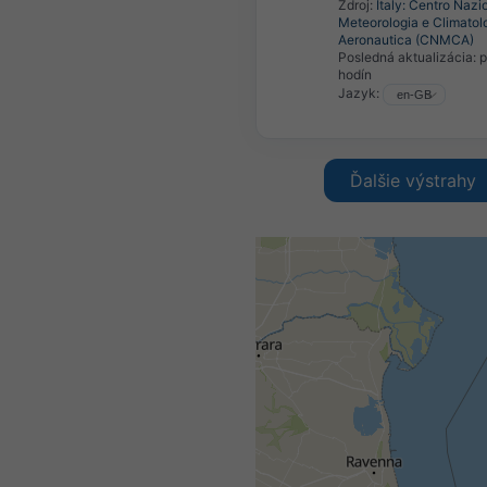
Zdroj:
Italy: Centro Nazi
Meteorologia e Climatol
Aeronautica (CNMCA)
Posledná aktualizácia:
p
hodín
Jazyk:
Ďalšie výstrahy