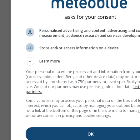
meteoblue nenesie žiadnu
zodpovednosť za skutočný ob
asks for your consent
povahu týchto výstrah. Problé
možné nahlásiť prostredníct
Personalised advertising and content, advertising and c
formulára odozvy
a budú pos
measurement, audience research and services develop
príslušným inštanciám.
Store and/or access information on a device
Zdieľať túto predpov
Learn more
Your personal data will be processed and information from you
(cookies, unique identifiers, and other device data) may be store
accessed by and shared with 750 partners, or used specifically b
site. We and our partners may use precise geolocation data.
List
partners.
Some vendors may process your personal data on the basis of l
meteoMail - Warnin
interest, which you can object to by managing your options belo
for a link at the bottom of this page or in the site menu to manag
Savignano sul Rubi
withdraw consent in privacy and cookie settings.
Dostávajte výstrahy na počas
mailom zadarmo.
meteoMail je bezplatný a mo
OK
kedykoľvek odhlásiť.