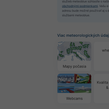
služieb meteoblue súhlasíte s naši
obchodnými podmienkami
. Vašu 
adresu bude možné používať aj s ď
službami meteoblue.
Viac meteorologických úda
whe
Mapy počasia
Kvalita
&
Webcams