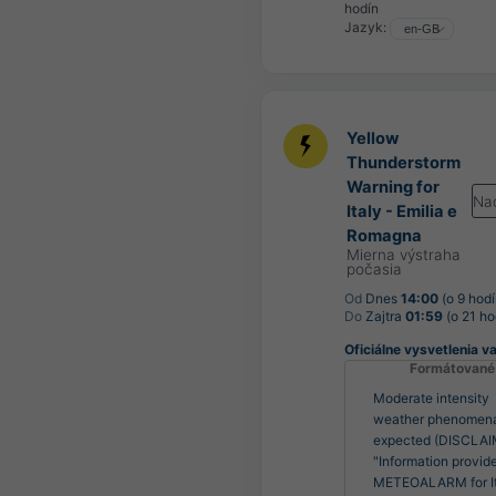
hodín
Jazyk:
Yellow
Thunderstorm
Warning for
Na
Italy - Emilia e
Romagna
Mierna výstraha
počasia
Od
Dnes
14:00
(o 9 hodí
Do
Zajtra
01:59
(o 21 ho
Oficiálne vysvetlenia v
Formátované
Moderate intensity
weather phenomen
expected (DISCLAI
"Information provid
METEOALARM for It