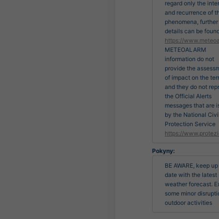
regard only the inte
and recurrence of t
phenomena, further
details can be found
https://www.meteoa
METEOALARM
information do not
provide the assess
of impact on the terr
and they do not rep
the Official Alerts
messages that are 
by the National Civi
Protection Service
https://www.protezi
Pokyny:
BE AWARE, keep up 
date with the latest 
weather forecast. E
some minor disruptio
outdoor activities