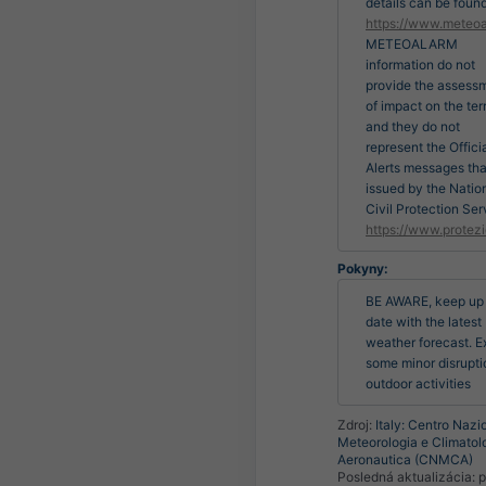
details can be found
https://www.meteoa
METEOALARM
information do not
provide the assess
of impact on the terr
and they do not
represent the Offici
Alerts messages tha
issued by the Natio
Civil Protection Ser
https://www.protezi
Pokyny:
BE AWARE, keep up 
date with the latest 
weather forecast. E
some minor disruptio
outdoor activities
Zdroj:
Italy: Centro Nazi
Meteorologia e Climatol
Aeronautica (CNMCA)
Posledná aktualizácia:
p