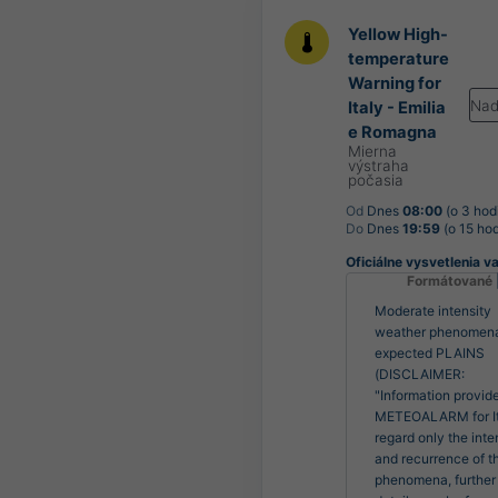
Yellow High-
temperature
Warning for
Nad
Italy - Emilia
e Romagna
Mierna
výstraha
počasia
Od
Dnes
08:00
(o 3 hod
Do
Dnes
19:59
(o 15 hod
Oficiálne vysvetlenia v
Formátované
Moderate intensity
weather phenomen
expected PLAINS
(DISCLAIMER:
"Information provid
METEOALARM for It
regard only the inte
and recurrence of t
phenomena, further