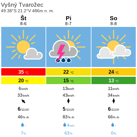
Vyšný Tvarožec
49.38°S 21.2°V 486m n. m.
Št
Pi
So
8-6
8-7
8-8
35
22
24
°C
°C
°C
20
15
13
°C
°C
°C
6
13
11
km/h
km/h
km/h
33
43
34
km/h
km/h
km/h
6
5
6
/11UV
/11UV
/11UV
46
83
66
% rh
% rh
% rh
-
4
-
mm
7
63
0
%
%
%