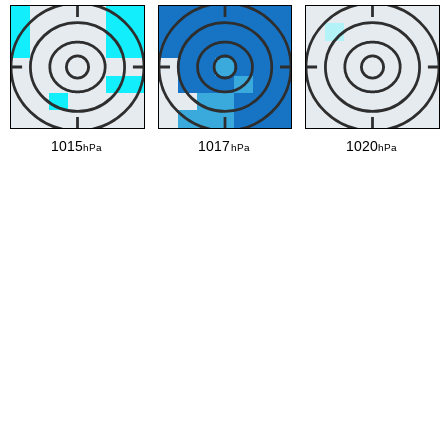
1015
1017
1020
hPa
hPa
hPa