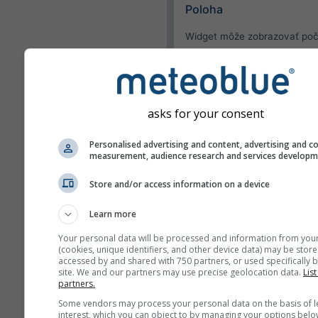
Poloha
Widget môže zobrazovať poč
pre vopred zadanú polohu al
pokúsiť zistiť polohu každého
návštevníka vašej stránky.
Použiť aktuálnu polo
asks for your consent
Zistiť polohu používa
Personalised advertising and content, advertising and c
measurement, audience research and services develop
Vzhľad
Store and/or access information on a device
Funkcie
Learn more
Vynechať teplotu a vl
Your personal data will be processed and information from you
(cookies, unique identifiers, and other device data) may be store
accessed by and shared with 750 partners, or used specifically b
site. We and our partners may use precise geolocation data.
List
partners.
Viac meteorologických úda
Some vendors may process your personal data on the basis of l
interest, which you can object to by managing your options belo