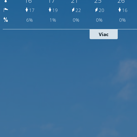
16°
17°
21°
25°
26°
17
19
22
20
16
6%
1%
0%
0%
0%
Viac