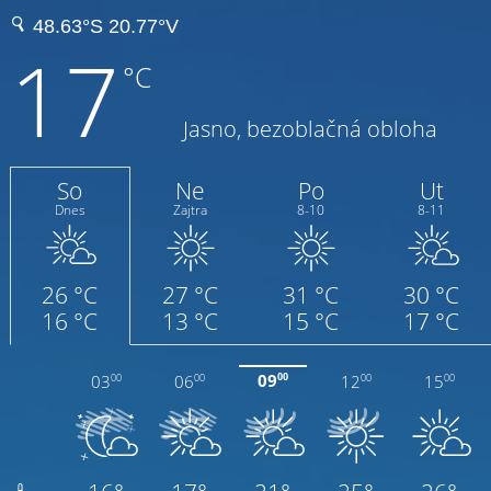
17
°C
Jasno, bezoblačná obloha
So
Ne
Po
Ut
Dnes
Zajtra
8-10
8-11
26 °C
27 °C
31 °C
30 °C
16 °C
13 °C
15 °C
17 °C
09
03
06
12
15
00
00
00
00
00