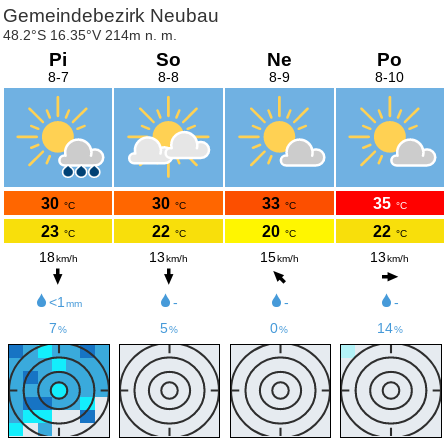
Gemeindebezirk Neubau
48.2°S 16.35°V 214m n. m.
Pi
So
Ne
Po
8-7
8-8
8-9
8-10
30
30
33
35
°C
°C
°C
°C
23
22
20
22
°C
°C
°C
°C
18
13
15
13
km/h
km/h
km/h
km/h
<1
-
-
-
mm
7
5
0
14
%
%
%
%