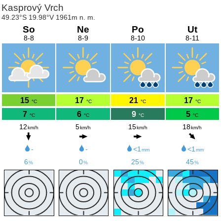
Kasprový Vrch
49.23°S 19.98°V 1961m n. m.
So
Ne
Po
Ut
8-8
8-9
8-10
8-11
15
17
21
17
°C
°C
°C
°C
7
6
9
5
°C
°C
°C
°C
12
5
15
18
km/h
km/h
km/h
km/h
-
-
<1
<1
mm
mm
6
0
25
45
%
%
%
%