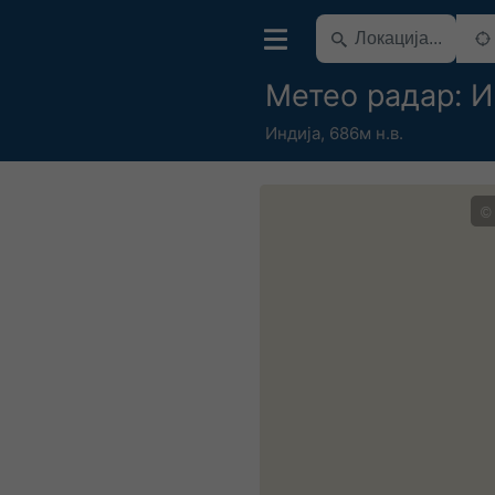
Метео радар: И
Индија
,
686м н.в.
©