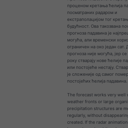
проценом кретања ћелија п
посматраних радаром и
екстраполацијом тог кретањ
будућност. Ова такозвана no
прогноза падавина је најпре
могућа, али временски хориз
ограничен на око један сат.
прогноза није могућа, јер се
року стварају нове ћелије п
или постојеће нестају. Ства
је сложеније од самог поме
постојећих ћелија падавина.
The forecast works very well
weather fronts or large organ
precipitation structures are 
regularly, without disappearin
created. If the radar animation 