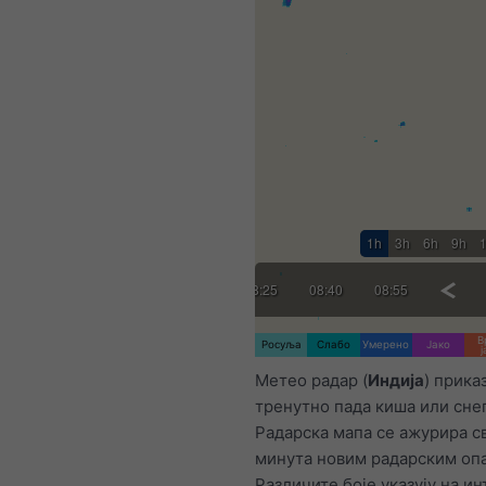
1h
3h
6h
9h
:25
07:40
07:55
08:10
08:25
08:40
08:55
09:10
В
Росуља
Слабо
Умерено
Јако
ј
Метео радар (
Индија
) прика
тренутно пада киша или снег
Радарска мапа се ажурира с
минута новим радарским о
Различите боје указују на и