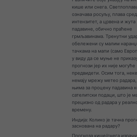
кише или снега. Светлоплава
означава росуљу, плава сре
интензитет, а црвена и жута
падавине, обично праћене
грмљавинама. Тренутни уда
обележени су малим наран
тачкама на мапи (само Европ
у виду да се муње не приказу
прогнози јер их није могуће
предвидети. Осим тога, нек
немају мрежу метео радара, 
њима за процену падавина 
сателитски подаци, што је 
прецизно од радара у реалн
времену.
Индија: Колико је тачна прог
заснована на радару?
Прогноза кише/снега израчу