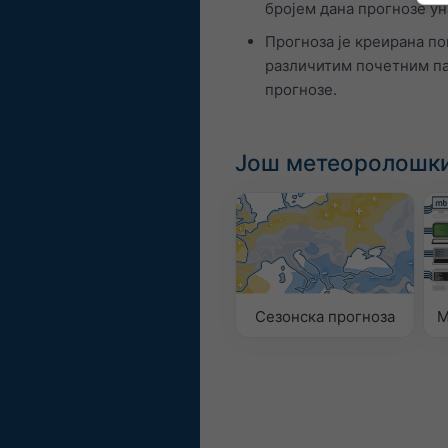
бројем дана прогнозе ун
Прогноза је креирана по
различитим почетним па
прогнозе.
Још метеоролошки
Сезонска прогноза
M