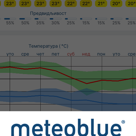
23°
23°
23°
23°
22°
22°
21°
20°
20°
Предвидљивост
55%
50%
35%
30%
25%
15%
15%
25%
25%
Температура ( °C)
уто
сре
чет
пет
суб
нед
пон
уто
сре
Падавине (мм) / Вероватноћа падавина (%)
уто
сре
чет
пет
суб
нед
пон
уто
сре