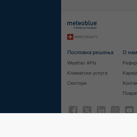
Пословна решења
О на
Weather APIs
Рефер
Климатске услуге
Кариј
Сектори
Конта
Повра
© 2026 meteoblue
ISO