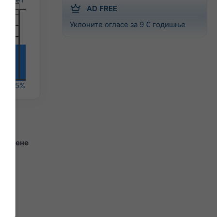
AD FREE
Уклоните огласе за 9 € годишње
%
55%
едињене
ма,
 је
у са