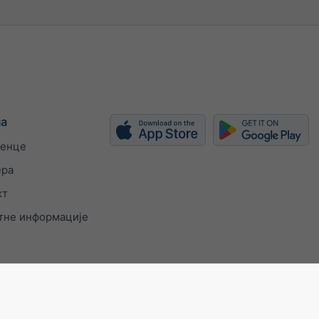
ма
енце
ера
кт
тне информације
 9001 certificate
Подешавања приватности