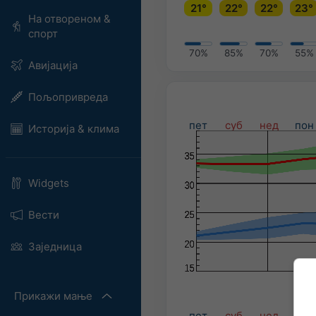
21°
22°
22°
23°
На отвореном &
спорт
70%
85%
70%
55%
Авијација
Пољопривреда
пет
суб
нед
пон
Историја & клима
Widgets
Вести
Заједница
Прикажи мање
пет
суб
нед
пон