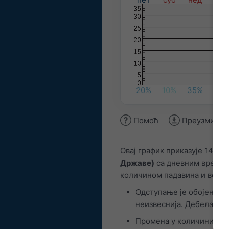
20%
10%
35%
25%
Помоћ
Преузми сл
Овај график приказује 14-д
Државе)
са дневним времен
количином падавина и веро
Одступање је обојено ун
неизвеснија. Дебела лин
Промена у количини пада