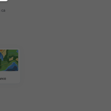
 са
ике