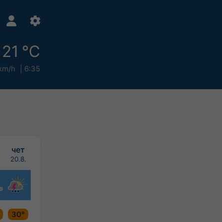
21 °C
km/h
6:35
чет
.
20.8.
30°