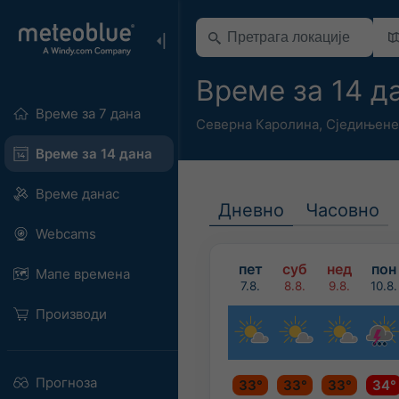
Време за 14 д
Време за 7 дана
Северна Каролина
,
Сједињене
Време за 14 дана
Време данас
Дневно
Часовно
Webcams
пет
суб
нед
пон
Мапе времена
7.8.
8.8.
9.8.
10.8.
Производи
Прогноза
33°
33°
33°
34°