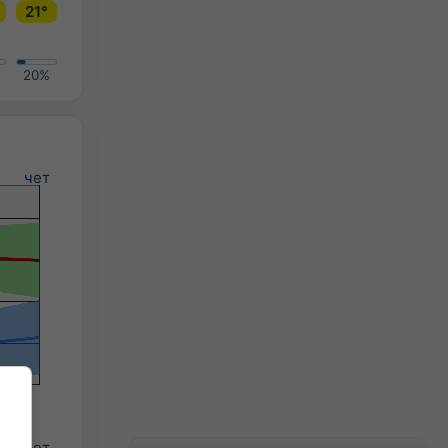
21°
20%
чет
чет