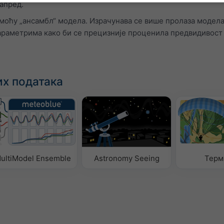
апред.
моћу „ансамбл“ модела. Израчунава се више пролаза модела
раметрима како би се прецизније проценила предвидивост
х података
ultiModel Ensemble
Astronomy Seeing
Терм