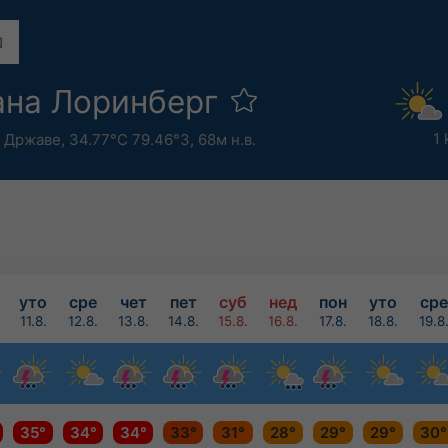
ана Лоринберг
1 
 Државе
,
34.77°С 79.46°З,
68м н.в.
уто
сре
чет
пет
суб
нед
пон
уто
сре
11.8.
12.8.
13.8.
14.8.
15.8.
16.8.
17.8.
18.8.
19.8
35°
34°
34°
33°
31°
28°
29°
29°
30°