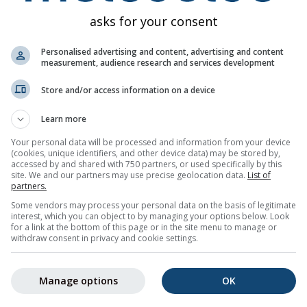
asks for your consent
Personalised advertising and content, advertising and content
measurement, audience research and services development
Store and/or access information on a device
Learn more
20%
50%
55%
80%
70%
75%
50%
40%
40
Your personal data will be processed and information from your device
(cookies, unique identifiers, and other device data) may be stored by,
ику
accessed by and shared with 750 partners, or used specifically by this
site. We and our partners may use precise geolocation data.
List of
partners.
невни временски тренд за
Лоринберг (Северна Каролина, Сј
Some vendors may process your personal data on the basis of legitimate
interest, which you can object to by managing your options below. Look
ским симболима, минималним и максималним температура
for a link at the bottom of this page or in the site menu to manage or
ватноћом.
withdraw consent in privacy and cookie settings.
утар графика температуре. Што су осцилације јаче, прогноза
ија представља највероватнији тренд.
Manage options
OK
вина приказана је словом „T“. Те неизвесности обично раст