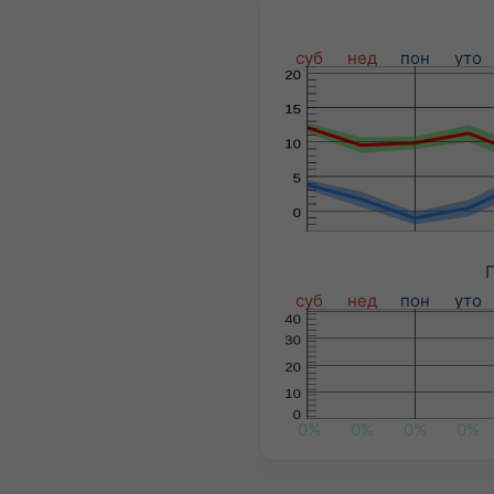
суб
нед
пон
уто
П
суб
нед
пон
уто
0%
0%
0%
0%