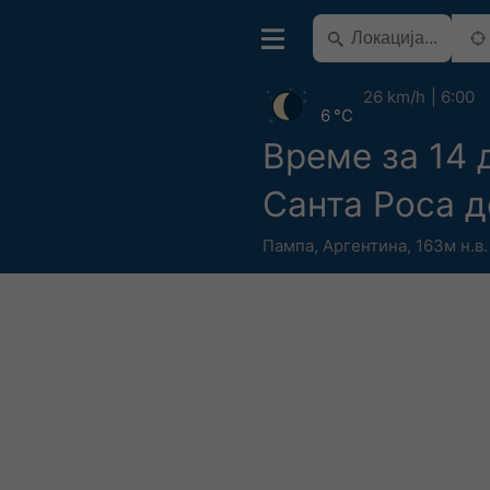
26 km/h
6:00
6 °C
Време за 14 
Санта Роса д
Пампа
,
Аргентина
,
163м н.в.