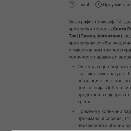
Помоћ
Преузми сли
Овај график приказује 14-дн
временски тренд за
Санта Р
Тоај (Пампа, Аргентина)
са 
временским симболима, ми
и максималним температура
количином падавина и веро
Одступање је обојено у
графика температуре. Ш
осцилације јаче, прогноз
неизвеснија. Дебела лин
представља највероватн
тренд.
Промена у количини па
приказана је словом „T“.
неизвесности обично ра