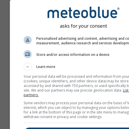
бројем дана прогнозе ун
Прогноза је креирана п
„ансамбл“ модела. Изра
се више пролаза модела
asks for your consent
различитим почетним
параметрима како би се
Personalised advertising and content, advertising and c
measurement, audience research and services develop
прецизније проценила
предвидивост прогнозе.
Store and/or access information on a device
Learn more
Још метеоролошких пода
Your personal data will be processed and information from you
(cookies, unique identifiers, and other device data) may be store
accessed by and shared with 750 partners, or used specifically b
site. We and our partners may use precise geolocation data.
List
Mult
partners.
Ens
Some vendors may process your personal data on the basis of l
interest, which you can object to by managing your options belo
Сезонска
for a link at the bottom of this page or in the site menu to manag
withdraw consent in privacy and cookie settings.
прогноза