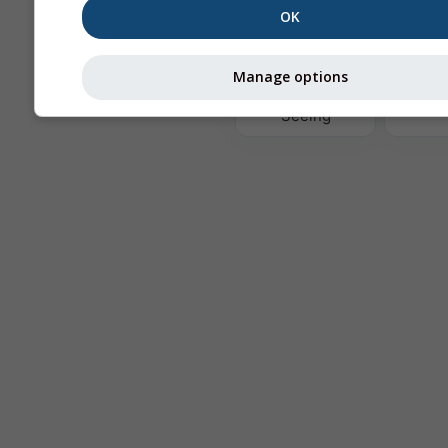
OK
Те
Manage options
Astronomy
Seeing