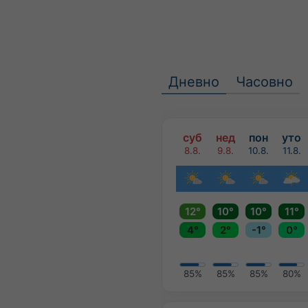
Дневно
Часовно
суб
нед
пон
уто
8.8.
9.8.
10.8.
11.8.
12°
10°
10°
11°
4°
2°
-1°
0°
85%
85%
85%
80%