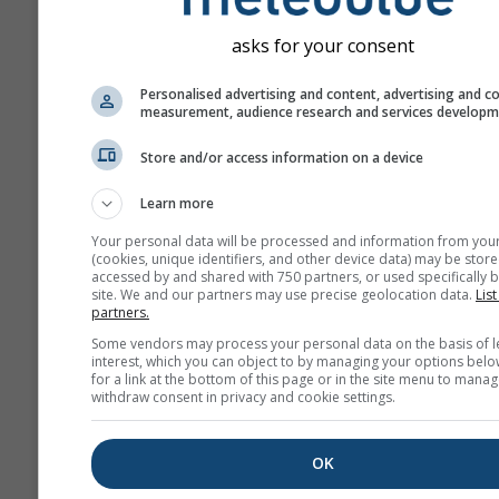
се више пролаза модела
различитим почетним
asks for your consent
параметрима како би се
прецизније проценила
Personalised advertising and content, advertising and c
measurement, audience research and services develop
предвидивост прогнозе.
Store and/or access information on a device
Learn more
Још метеоролошких пода
Your personal data will be processed and information from you
(cookies, unique identifiers, and other device data) may be store
Mult
accessed by and shared with 750 partners, or used specifically b
site. We and our partners may use precise geolocation data.
List
Ens
partners.
Some vendors may process your personal data on the basis of l
Сезонска
interest, which you can object to by managing your options belo
прогноза
for a link at the bottom of this page or in the site menu to manag
withdraw consent in privacy and cookie settings.
Те
OK