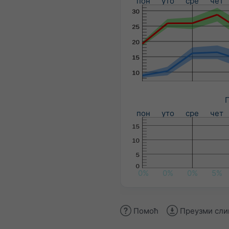
пон
уто
сре
чет
П
пон
уто
сре
чет
0%
0%
0%
5%
Помоћ
Преузми сли