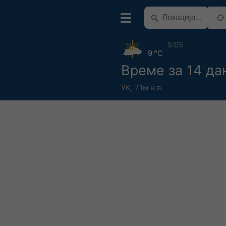
5:05
9 °C
Време за 14 да
УК
,
71м н.в.