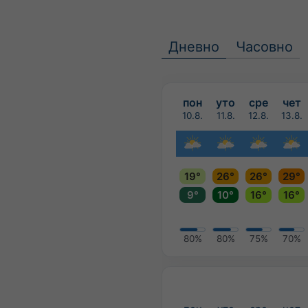
Дневно
Часовно
пон
уто
сре
чет
10.8.
11.8.
12.8.
13.8.
19°
26°
26°
29°
9°
10°
16°
16°
80%
80%
75%
70%