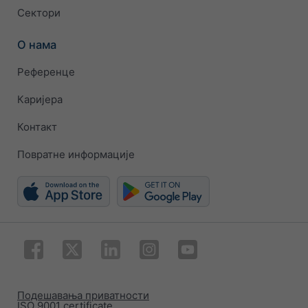
Сектори
О нама
Референце
Каријера
Контакт
Повратне информације
Подешавања приватности
ISO 9001 certificate