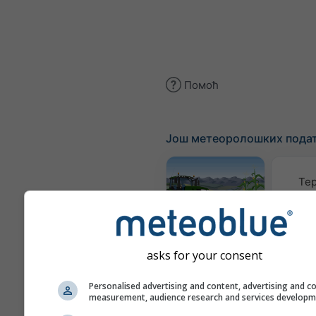
Помоћ
Још метеоролошких пода
Те
Meteogram
AGRO
asks for your consent
Personalised advertising and content, advertising and c
К
measurement, audience research and services develop
(моде