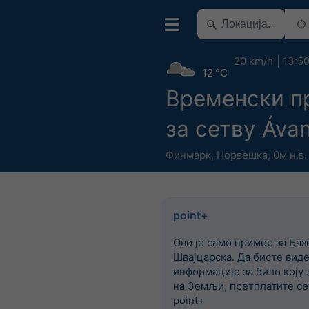
20 km/h
13:5
12 °C
Временски п
за сетву Ávan
Финмарк
,
Норвешка
,
0м н.в.
point+
Ово је само пример за Баз
Швајцарска. Да бисте вид
информације за било коју 
на Земљи, претплатите се
point+