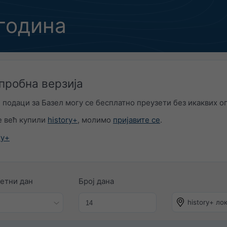
година
 пробна верзија
подаци за Базел могу се бесплатно преузети без икаквих о
е већ купили
history+
, молимо
пријавите се
.
ry+
етни дан
Број дана
history+ лок