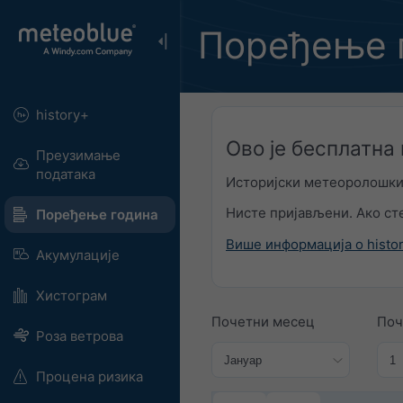
Поређење 
history+
Ово је бесплатна
Преузимање
података
Историјски метеоролошки 
Нисте пријављени. Ако ст
Поређење година
Више информација о histo
Акумулације
Хистограм
Почетни месец
Поч
Роза ветрова
Процена ризика