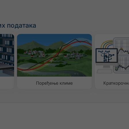
х података
Поређење климе
Краткорочн