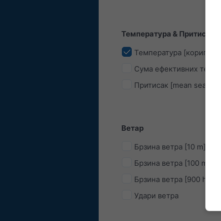
Температура & Притисак
Температура [коригован
Сума ефективних темпе
Притисак [mean sea leve
Ветар
Брзина ветра [10 m]
Брзина ветра [100 m]
Брзина ветра [900 hPa]
Удари ветра