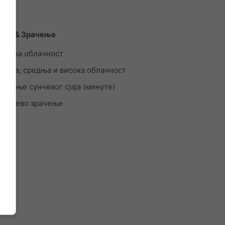
аци & Зрачење
Укупна облачност
Ниска, средња и висока облачност
Трајање сунчевог сјаја (минуте)
Сунчево зрачење