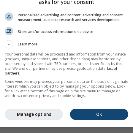
asks for your consent
Personalised advertising and content, advertising and content
measurement, audience research and services development
Падавине
Обл
а на висину 2 m]
Количина падавина
Store and/or access information on a device
ратура [2 m]
Релативна влажност [2 m]
Learn more
l]
Количина снега
Your personal data will be processed and information from your device
(cookies, unique identifiers, and other device data) may be stored by,
accessed by and shared with 750 partners, or used specifically by this
site. We and our partners may use precise geolocation data.
List of
partners.
Some vendors may process your personal data on the basis of legitimate
interest, which you can object to by managing your options below. Look
for a link at the bottom of this page or in the site menu to manage or
withdraw consent in privacy and cookie settings.
Manage options
OK