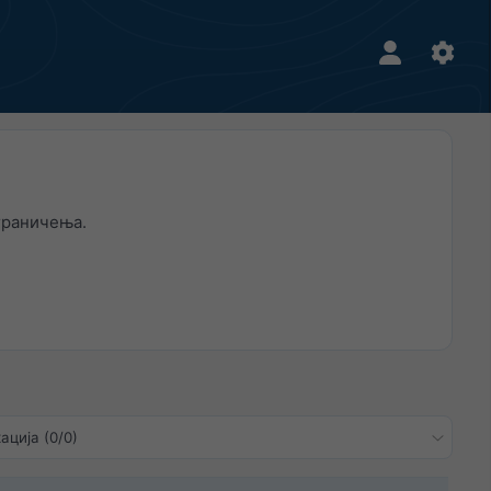
граничења.
ација (0/0)