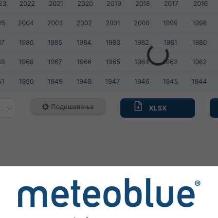
23
2022
2021
2020
2019
2018
2017
2016
05
2004
2003
2002
2001
2000
1999
1998
87
1986
1985
1984
1983
1982
1981
1980
69
1968
1967
1966
1965
1964
1963
1962
51
1950
1949
1948
1947
1946
1945
1944
Подешавања