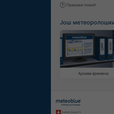
Прикажи помоћ
Још метеоролошки
Архива времена