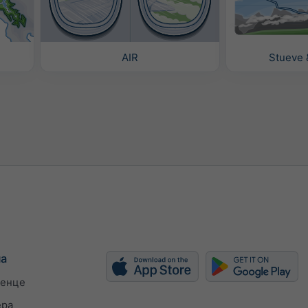
AIR
Stueve 
ма
енце
ера