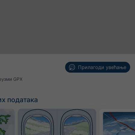
Прилагоди увећање
еузми GPX
х података