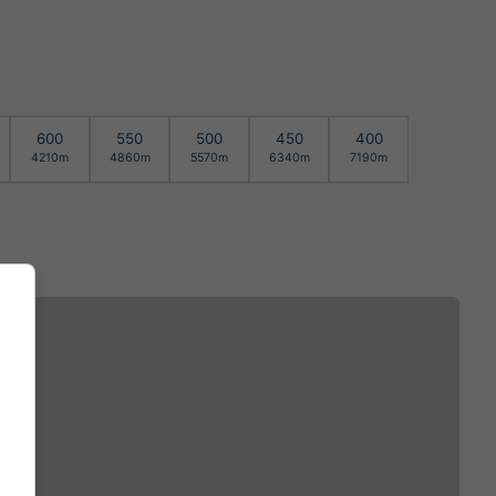
600
550
500
450
400
4210m
4860m
5570m
6340m
7190m