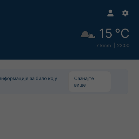
15 °C
7 km/h
22:00
информације за било коју
Сазнајте
више