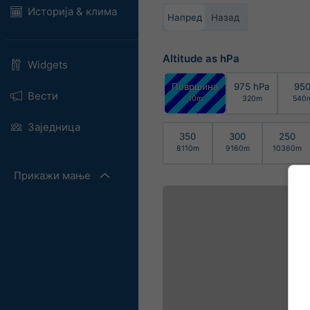
Историја & клима
Напред
Назад
Altitude as hPa
Widgets
Површина
975 hPa
95
Вести
10m
320m
540
Заједница
350
300
250
8110m
9160m
10360m
Прикажи мање