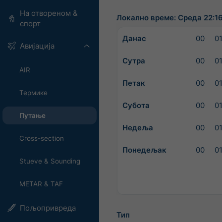
На отвореном &
Локално време: Среда 22:16
спорт
Данас
00
0
Авијација
Сутра
00
0
AIR
Петак
00
0
Термике
Субота
00
0
Путање
Недеља
00
0
Cross-section
Понедељак
00
0
Stueve & Sounding
METAR & TAF
Пољопривреда
Тип