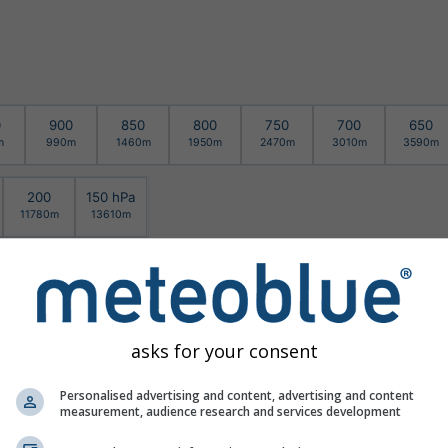
0
900
850
800
750
700
650
m
990m
1460m
1950m
2470m
3010m
3590m
200
150 hPa
11780m
13610m
asks for your consent
Personalised advertising and content, advertising and content
measurement, audience research and services development