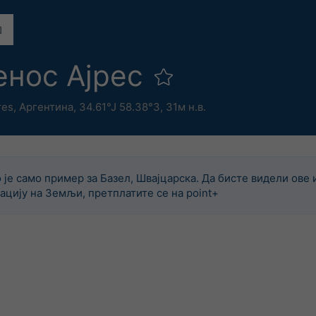
енос Ајрес
res
,
Аргентина
,
34.61°Ј 58.38°З,
31м н.в.
 је само пример за Базел, Швајцарска. Да бисте видели ове 
ацију на Земљи, претплатите се на point+