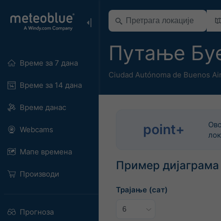
Путање Бу
Време за 7 дана
Ciudad Autónoma de Buenos Ai
Време за 14 дана
Време данас
Ово
point+
Webcams
лок
Мапе времена
Пример дијаграма
Производи
Трајање (сат)
Прогноза