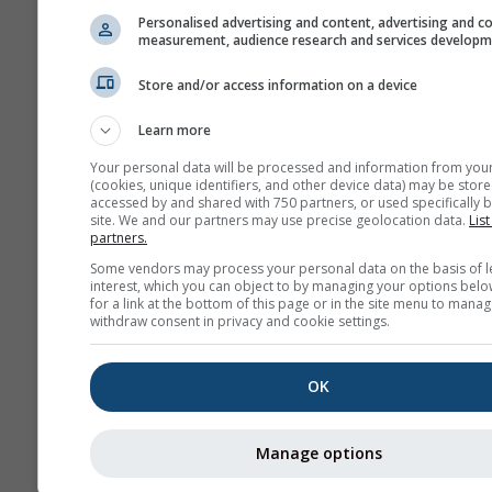
Прикажи помоћ
Пре
Personalised advertising and content, advertising and c
GPX
measurement, audience research and services develop
Store and/or access information on a device
Још метеоролошких пода
Learn more
Your personal data will be processed and information from you
(cookies, unique identifiers, and other device data) may be store
accessed by and shared with 750 partners, or used specifically b
site. We and our partners may use precise geolocation data.
List
partners.
Мапе времена
Some vendors may process your personal data on the basis of l
interest, which you can object to by managing your options belo
for a link at the bottom of this page or in the site menu to manag
withdraw consent in privacy and cookie settings.
Те
OK
Stueve &
Sounding
Manage options