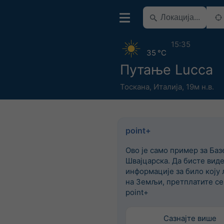
15:35
35 °C
Путање Lucca
Тоскана
,
Италија
,
19м н.в.
point+
Ово је само пример за Баз
Швајцарска. Да бисте вид
информације за било коју 
на Земљи, претплатите се
point+
Сазнајте више