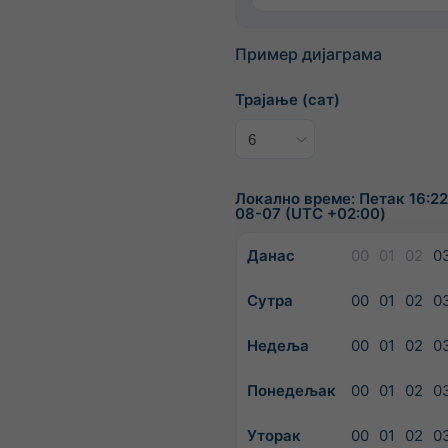
Пример дијаграма
Трајање (сат)
Локално време: Петак 16:22
08-07 (UTC +02:00)
Данас
00
01
02
0
Сутра
00
01
02
0
Недеља
00
01
02
0
Понедељак
00
01
02
0
Уторак
00
01
02
0