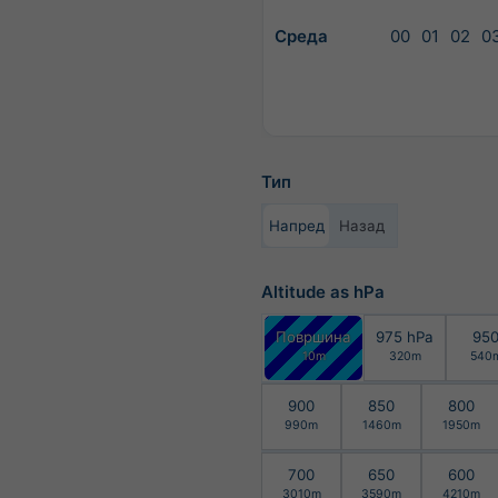
Среда
00
01
02
0
Тип
Напред
Назад
Altitude as hPa
Површина
975 hPa
95
10m
320m
540
900
850
800
990m
1460m
1950m
700
650
600
3010m
3590m
4210m