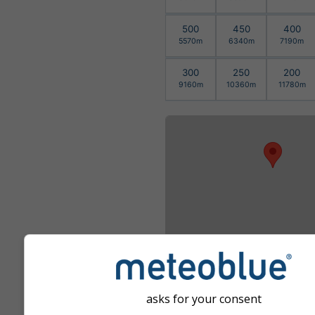
500
450
400
5570m
6340m
7190m
300
250
200
9160m
10360m
11780m
asks for your consent
Прилагоди увећ