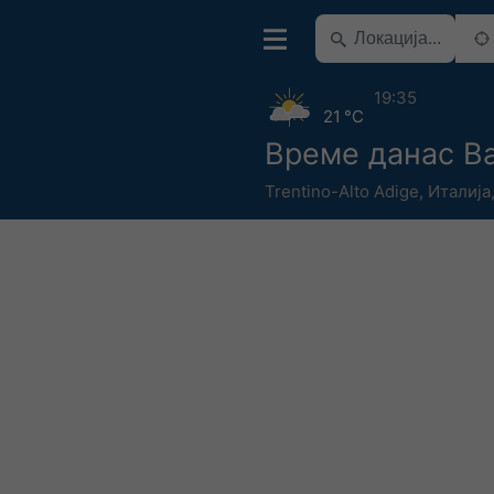
19:35
21 °C
Време данас Bal
Trentino-Alto Adige
,
Италија