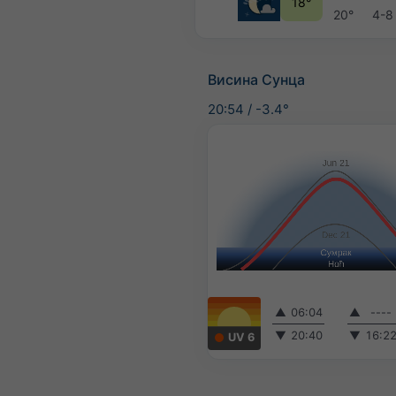
18°
20°
4-8
Висина Сунца
20:54
/
-3.4°
▲
06:04
▲
----
▼
20:40
▼
16:2
UV 6