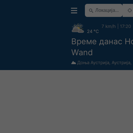
7 km/h
17:20
24 °C
Време данас H
Wand
Доња Аустрија
,
Аустрија
,