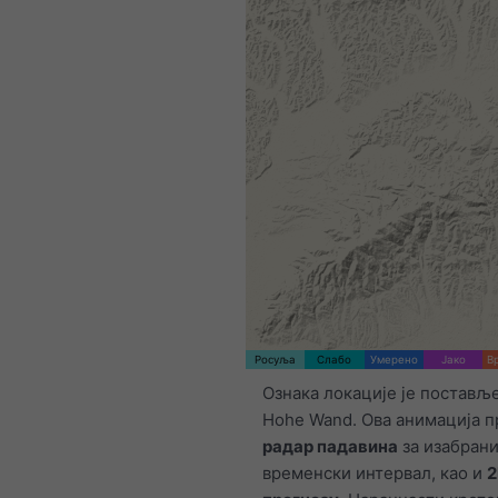
Росуља
Слабо
Умерено
Јако
В
Ознака локације је постављ
Hohe Wand. Ова анимација п
радар падавина
за изабран
временски интервал, као и
2