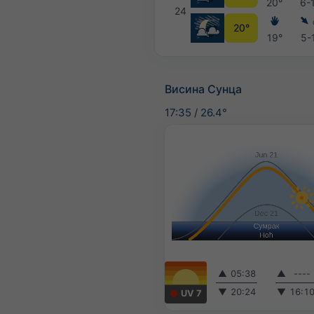
20°
6-
24
20°
19°
5-
Висина Сунца
17:35
/
26.4°
▲
05:38
▲
----
▼
20:24
▼
16:1
UV 7