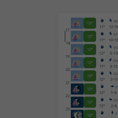
СС
13°
11°
12-1
17
СС
12°
11°
10-1
18
СС
12°
12°
5-13
19
СС
12°
11°
4-12
20
СС
12°
12°
3-11
21
З
12°
12°
1-9
22
ЗС
12°
12°
2-8
23
С
12°