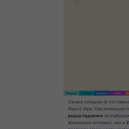
Росуља
Слабо
Умерено
Јако
В
Ознака локације је постављ
Mauriz Alpe. Ова анимација 
радар падавина
за изабран
временски интервал, као и
2