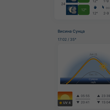
12°
1-9
24
СС
12°
12°
2-9
Висина Сунца
17:02
/
35°
▲
05:55
▲
23:3
▼
20:41
▼
15:0
UV 4