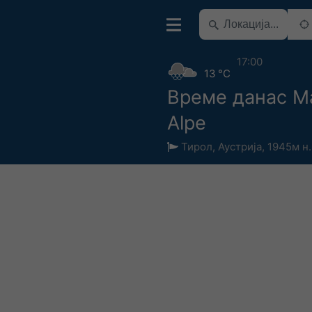
17:00
13 °C
Време данас Ma
Alpe
Тирол
,
Аустрија
,
1945м н.