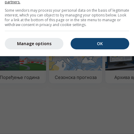
partners.
ине
Basel
Some vendors may process your personal data on the basis of legitimate
interest, which you can object to by managing your options below. Look
for a link at the bottom of this page or in the site menu to manage or
withdraw consent in privacy and cookie settings.
х података
Manage options
OK
Поређење година
Сезонска прогноза
Архива 