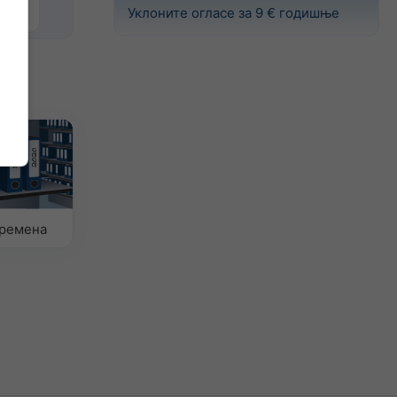
Уклоните огласе за 9 € годишње
времена