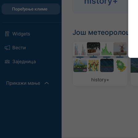
history+
год
Поређење климе
Још метеоролошки
Widgets
Вести
Заједница
history+
Прикажи мање