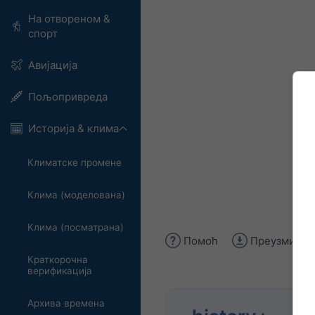
На отвореном &
спорт
Авијација
Пољопривреда
Историја & клима
Климатске промене
Клима (моделована)
Клима (посматрана)
Помоћ
Преузми сл
Краткорочна
верификација
Архива времена
Ана