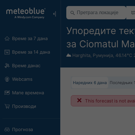
Упоредите тек
Време за 7 дана
за Ciomatul M
Време за 14 дана
Harghita
,
Румунија
,
46.14°С 
Време данас
Webcams
Наредних 6 дана
Последњих 
Мапе времена
This forecast is not ava
Производи
Прогноза