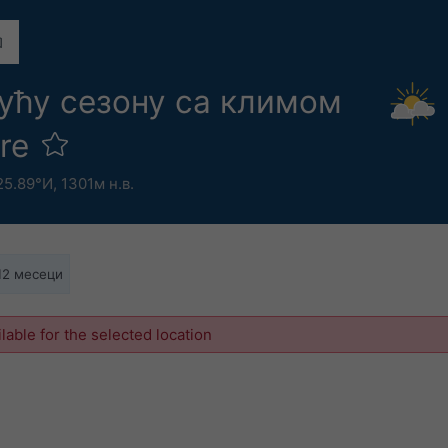
ућу сезону са климом
are
25.89°И,
1301м н.в.
12 месеци
ilable for the selected location