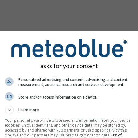
asks for your consent
Personalised advertising and content, advertising and content
measurement, audience research and services development
Store and/or access information on a device
ику
Learn more
Your personal data will be processed and information from your device
(cookies, unique identifiers, and other device data) may be stored by,
accessed by and shared with 750 partners, or used specifically by this
site. We and our partners may use precise geolocation data.
List of
лизирајте историјске метео податке од 1940.
Try it for