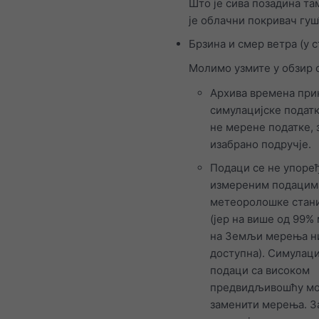
Што је сива позадина там
је облачни покривач гу
Брзина и смер ветра (у 
Молимо узмите у обзир 
Архива времена при
симулацијске податк
не мерене податке, 
изабрано подручје.
Подаци се не упоређ
измереним подацим
метеоролошке стан
(јер на више од 99%
на Земљи мерења н
доступна). Симулаци
подаци са високом
предвидљивошћу мо
заменити мерења. З