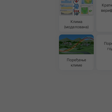
Крат
вериф
Клима
(моделована)
Пор
го
Поређење
климе