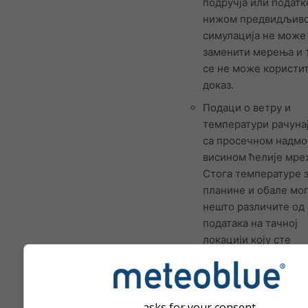
подручја или податк
нижом предвидљив
симулација не може
заменити мерења и 
се не може користит
доказ.
Подаци о ветру и
температури рачунај
са просечном надм
висином ћелије мре
Стога температуре 
планине и обале мог
нешто различите од
података на тачној
локацији коју сте
изабрали. Надморск
висину ћелије мреж
можете пронаћи по
координата.
asks for your consent