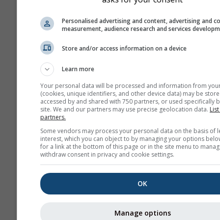
Дијаграм \"15 дана\"
Personalised advertising and content, advertising and c
приказује податке по
measurement, audience research and services develop
За један месец пост
Store and/or access information on a device
дневни агрегати за
минималне, максима
Learn more
просечне вредности
више од 6 месеци по
Your personal data will be processed and information from you
(cookies, unique identifiers, and other device data) may be store
месечни агрегати.
accessed by and shared with 750 partners, or used specifically b
site. We and our partners may use precise geolocation data.
List
Нудимо и сирове по
partners.
за продају. Контакти
Some vendors may process your personal data on the basis of l
нас за више информ
interest, which you can object to by managing your options belo
for a link at the bottom of this page or in the site menu to manag
(
support@meteoblue
withdraw consent in privacy and cookie settings.
Часовни историјски под
времену од 1940. године
OK
Бранденбург могу се ку
преко услуге
history+
.
Manage options
Преузмите променљиве 