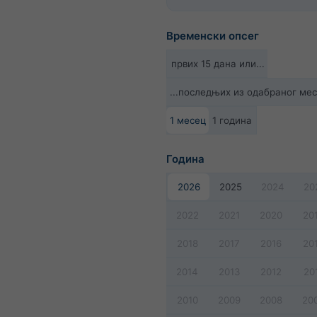
Временски опсег
првих 15 дана или...
...последњих из одабраног ме
1 месец
1 година
Година
2026
2025
2024
20
2022
2021
2020
20
2018
2017
2016
20
2014
2013
2012
20
2010
2009
2008
20