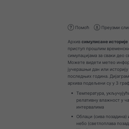
Помоћ
Преузми сли
Архив
симулисане историје
приступ прошлим временск
симулацијама за сваки део с
Можете видети метео инфор
јучерашњи дан или историју
последњих година. Дијагра
архива подељени су у 3 граф
Температура, укључујућ
релативну влажност у ч
интервалима
Облаци (сива позадина) 
небо (светлоплава позад