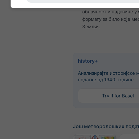
су температура, ветар,
облачност и падавине у
формату за било које ме
Земљи.
history+
Анализирајте историјске 
податке од 1940. године
Try it for Basel
Још метеоролошких пода