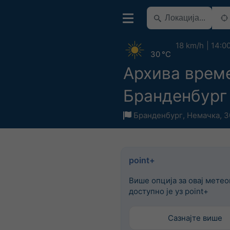
18 km/h
14:0
30 °C
Архива врем
Бранденбург
Бранденбург
,
Немачка
,
3
point+
Више опција за овај мете
доступно је уз point+
Сазнајте више