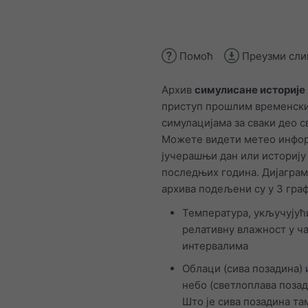
Помоћ
Преузми сли
Архив
симулисане историје
приступ прошлим временск
симулацијама за сваки део с
Можете видети метео инфор
јучерашњи дан или историју
последњих година. Дијагра
архива подељени су у 3 граф
Температура, укључујућ
релативну влажност у ч
интервалима
Облаци (сива позадина) 
небо (светлоплава позад
Што је сива позадина там