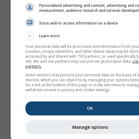
Дијаграм \"15 дана\"
Personalised advertising and content, advertising and c
measurement, audience research and services develop
приказује податке по
За један месец пост
Store and/or access information on a device
дневни агрегати за
минималне, максима
Learn more
просечне вредности
Your personal data will be processed and information from you
више од 6 месеци по
(cookies, unique identifiers, and other device data) may be store
accessed by and shared with 750 partners, or used specifically b
месечни агрегати.
site. We and our partners may use precise geolocation data.
List
partners.
Нудимо и сирове по
за продају. Контакти
Some vendors may process your personal data on the basis of l
interest, which you can object to by managing your options belo
нас за више информ
for a link at the bottom of this page or in the site menu to manag
(
support@meteoblue
withdraw consent in privacy and cookie settings.
Часовни историјски под
OK
времену од 1940. године
Немачка могу се купити
услуге
history+
. Преузм
Manage options
променљиве као што су
температура, ветар, обл