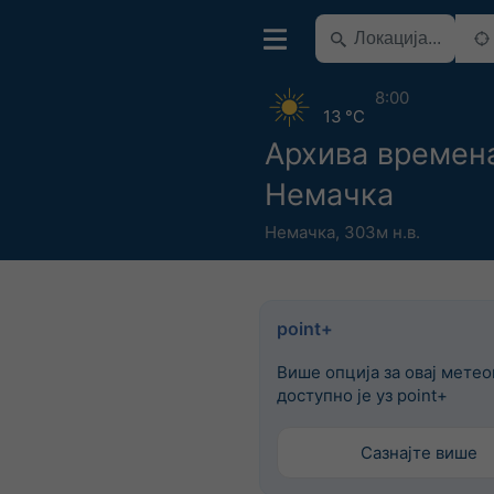
8:00
13 °C
Архива времен
Немачка
Немачка
,
303м н.в.
point+
Више опција за овај мете
доступно је уз point+
Сазнајте више