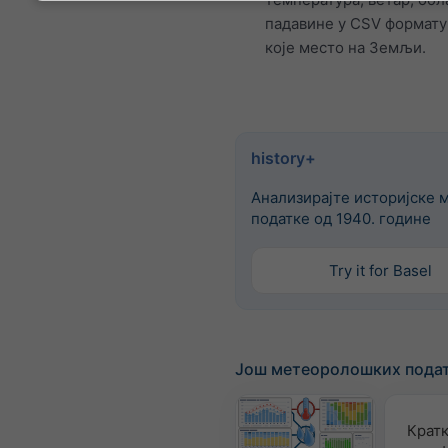
падавине у CSV формату
које место на Земљи.
history+
Анализирајте историјске 
податке од 1940. године
Try it for Basel
Још метеоролошких пода
Крат