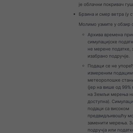
је облачни покривач гу
Брзина и смер ветра (у 
Молимо узмите у обзир 
Архива времена при
симулацијске податк
не мерене податке, 
изабрано подручје.
Подаци се не упоређ
измереним подацим
метеоролошке стан
(јер на више од 99%
на Земљи мерења н
доступна). Симулаци
подаци са високом
предвидљивошћу мо
заменити мерења. З
подручја или податк