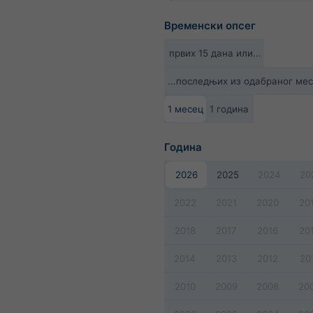
Временски опсег
првих 15 дана или...
...последњих из одабраног ме
1 месец
1 година
Година
2026
2025
2024
20
2022
2021
2020
20
2018
2017
2016
20
2014
2013
2012
20
2010
2009
2008
20