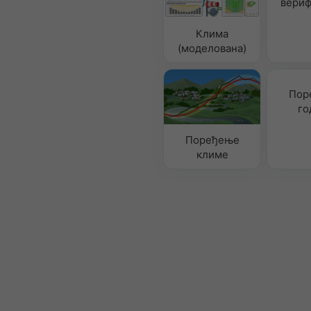
вериф
Клима
(моделована)
Пор
го
Поређење
климе