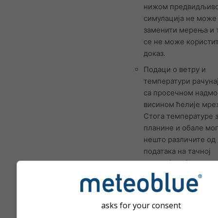
нижом предвидљив
симулација не може
заменити мерења и 
се не може користит
доказ.
Подаци о ветру и
температури рачунај
са просечном надм
висином ћелије мре
Стога температуре 
планине и обале мог
нешто различите од
података на тачној
локацији коју сте
изабрали. Надморск
висину ћелије мреж
можете пронаћи по
asks for your consent
координата.