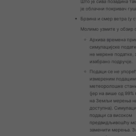
Што је сива позадина там
је облачни покривач гу
Брзина и смер ветра (у 
Молимо узмите у обзир 
Архива времена при
симулацијске податк
не мерене податке, 
изабрано подручје.
Подаци се не упоређ
измереним подацим
метеоролошке стан
(јер на више од 99%
на Земљи мерења н
доступна). Симулаци
подаци са високом
предвидљивошћу мо
заменити мерења. З