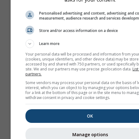
Дијаграм \"15 дана\"
Personalised advertising and content, advertising and c
приказује податке по
measurement, audience research and services develop
За један месец пост
Store and/or access information on a device
дневни агрегати за
минималне, максима
Learn more
просечне вредности
више од 6 месеци по
Your personal data will be processed and information from you
(cookies, unique identifiers, and other device data) may be store
месечни агрегати.
accessed by and shared with 750 partners, or used specifically b
site. We and our partners may use precise geolocation data.
List
Нудимо и сирове по
partners.
за продају. Контакти
Some vendors may process your personal data on the basis of l
нас за више информ
interest, which you can object to by managing your options belo
for a link at the bottom of this page or in the site menu to manag
(
support@meteoblue
withdraw consent in privacy and cookie settings.
Часовни историјски под
времену од 1940. године
OK
Санта Роса де Тоај могу 
купити преко услуге
his
Manage options
Преузмите променљиве 