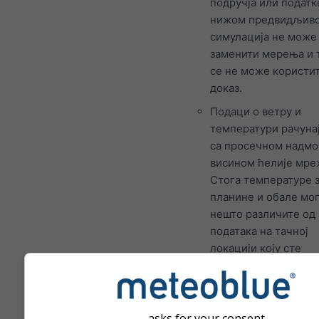
подручја или податк
нижом предвидљив
симулација не може
заменити мерења и 
се не може користит
доказ.
Подаци о ветру и
температури рачунај
са просечном надм
висином ћелије мре
Стога температуре 
планине и обале мог
нешто различите од
података на тачној
локацији коју сте
изабрали. Надморск
висину ћелије мреж
можете пронаћи по
координата.
asks for your consent