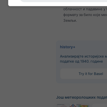
су температура, ветар,
облачност и падавине у
формату за било које ме
Земљи.
history+
Анализирајте историјске 
податке од 1940. године
Try it for Basel
Још метеоролошких пода