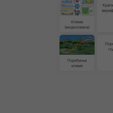
Крат
вериф
Клима
(моделована)
Пор
го
Поређење
климе