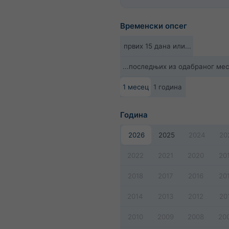
Временски опсег
првих 15 дана или...
...последњих из одабраног ме
1 месец
1 година
Година
2026
2025
2024
20
2022
2021
2020
20
2018
2017
2016
20
2014
2013
2012
20
2010
2009
2008
20