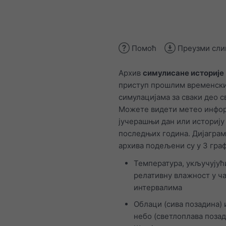
Помоћ
Преузми сли
Архив
симулисане историје
приступ прошлим временск
симулацијама за сваки део с
Можете видети метео инфор
јучерашњи дан или историју
последњих година. Дијагра
архива подељени су у 3 граф
Температура, укључујућ
релативну влажност у ч
интервалима
Облаци (сива позадина) 
небо (светлоплава позад