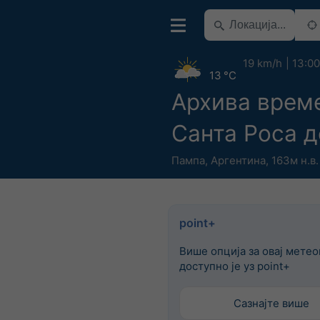
19 km/h
13:00
13 °C
Архива врем
Санта Роса д
Пампа
,
Аргентина
,
163м н.в.
point+
Више опција за овај мете
доступно је уз point+
Сазнајте више