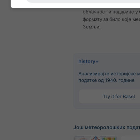
су температура, ветар,
облачност и падавине у
формату за било које ме
Земљи.
history+
Анализирајте историјске 
податке од 1940. године
Try it for Basel
Још метеоролошких пода