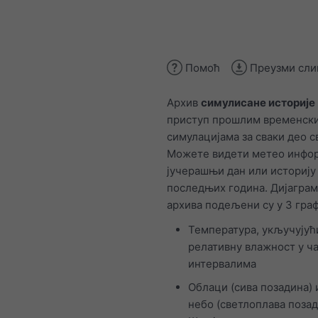
Помоћ
Преузми сли
Архив
симулисане историје
приступ прошлим временск
симулацијама за сваки део с
Можете видети метео инфор
јучерашњи дан или историју
последњих година. Дијагра
архива подељени су у 3 граф
Температура, укључујућ
релативну влажност у ч
интервалима
Облаци (сива позадина) 
небо (светлоплава позад