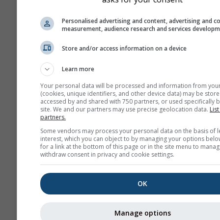
Дијаграм \"15 дана\"
Personalised advertising and content, advertising and c
приказује податке по
measurement, audience research and services develop
За један месец пост
Store and/or access information on a device
дневни агрегати за
минималне, максима
Learn more
просечне вредности
више од 6 месеци по
Your personal data will be processed and information from you
(cookies, unique identifiers, and other device data) may be store
месечни агрегати.
accessed by and shared with 750 partners, or used specifically b
site. We and our partners may use precise geolocation data.
List
Нудимо и сирове по
partners.
за продају. Контакти
Some vendors may process your personal data on the basis of l
нас за више информ
interest, which you can object to by managing your options belo
for a link at the bottom of this page or in the site menu to manag
(
support@meteoblue
withdraw consent in privacy and cookie settings.
Часовни историјски под
времену од 1940. године
OK
46.92°С 8.45°И могу се 
преко услуге
history+
.
Manage options
Преузмите променљиве 