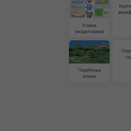
Крат
вериф
Клима
(моделована)
Пор
го
Поређење
климе