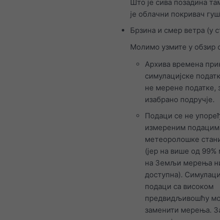
Што је сива позадина там
је облачни покривач гу
Брзина и смер ветра (у 
Молимо узмите у обзир 
Архива времена при
симулацијске податк
не мерене податке, 
изабрано подручје.
Подаци се не упоређ
измереним подацим
метеоролошке стан
(јер на више од 99%
на Земљи мерења н
доступна). Симулаци
подаци са високом
предвидљивошћу мо
заменити мерења. З