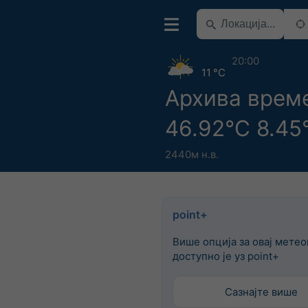
20:00
11 °C
Архива врем
46.92°С 8.45
2440м н.в.
point+
Више опција за овај мете
доступно је уз point+
Сазнајте више