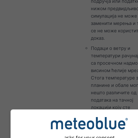
подручја или податк
нижом предвидљив
симулација не може
заменити мерења и 
се не може користит
доказ.
Подаци о ветру и
температури рачунај
са просечном надм
висином ћелије мре
Стога температуре 
планине и обале мог
нешто различите од
података на тачној
локацији коју сте
изабрали. Надморск
висину ћелије мреж
можете пронаћи по
координата.
asks for your consent