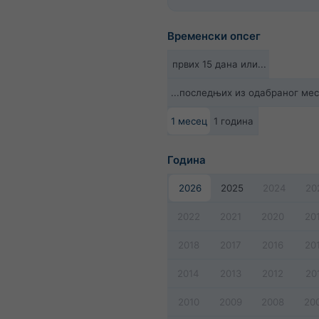
Временски опсег
првих 15 дана или...
...последњих из одабраног ме
1 месец
1 година
Година
2026
2025
2024
20
2022
2021
2020
20
2018
2017
2016
20
2014
2013
2012
20
2010
2009
2008
20