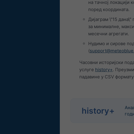
на тачној локацији 
поред координата.
Дијаграм \"15 дана\"
за минималне, макси
месечни агрегати.
Нудимо и сирове под
(
support@meteoblue
Часовни историјски пода
услуге
history+
. Преузм
падавине у CSV формату
Ана
history+
год