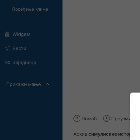
Поређење климе
Widgets
Вести
Заједница
Прикажи мање
Помоћ
Преузми сл
Архив
симулисане историје