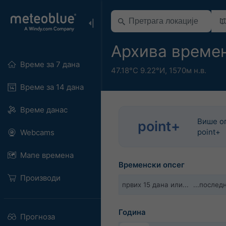
Архива времен
Време за 7 дана
47.18°С 9.22°И,
1570м н.в.
Време за 14 дана
Време данас
Више оп
point+
point+
Webcams
Мапе времена
Временски опсег
Производи
првих 15 дана или...
...после
Година
Прогноза