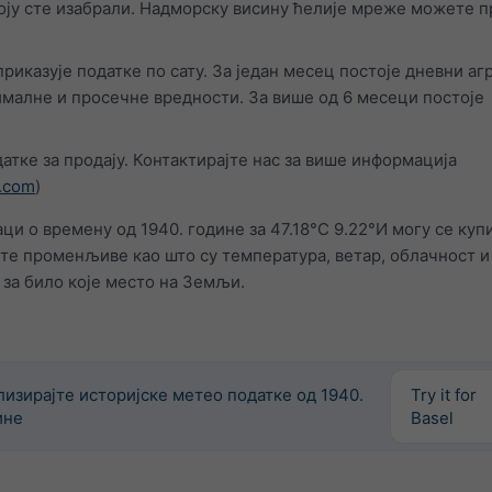
коју сте изабрали. Надморску висину ћелије мреже можете 
 приказује податке по сату. За један месец постоје дневни аг
малне и просечне вредности. За више од 6 месеци постоје
атке за продају. Контактирајте нас за више информација
.com
)
ци о времену од 1940. године за 47.18°С 9.22°И могу се куп
ите променљиве као што су температура, ветар, облачност и
 за било које место на Земљи.
лизирајте историјске метео податке од 1940.
Try it for
ине
Basel