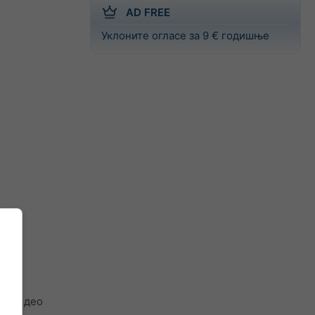
AD FREE
Уклоните огласе за 9 € годишње
ваки део