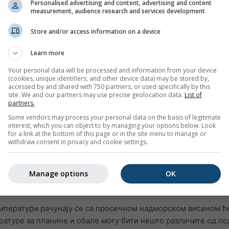
 информације за јучерашњи дан или историју времена пос
Personalised advertising and content, advertising and content
measurement, audience research and services development
ива подељени су у 3 графика:
и релативну влажност у часовним интервалима
Store and/or access information on a device
и ведро небо (светлоплава позадина). Што је сива позадина т
Learn more
гушћи
Your personal data will be processed and information from your device
степену
(cookies, unique identifiers, and other device data) may be stored by,
accessed by and shared with 750 partners, or used specifically by this
site. We and our partners may use precise geolocation data.
List of
следеће:
partners.
азује симулацијске податке, а не мерене податке, за изабр
Some vendors may process your personal data on the basis of legitimate
interest, which you can object to by managing your options below. Look
for a link at the bottom of this page or in the site menu to manage or
withdraw consent in privacy and cookie settings.
ђују са измереним подацима метеоролошке станице (јер на
мљи мерења нису доступна). Симулацијски подаци са висок
у заменити мерења. За подручја или податке са нижом
Manage options
OK
улација не може заменити мерења и такође се не може
.
емператури рачунају се са просечном надморском висином ћ
атуре за планине и обале могу бити нешто различите од по