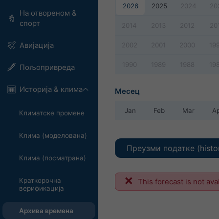
2026
2025
2024
20
На отвореном &
спорт
2014
2013
2012
20
Авијација
2002
2001
2000
19
1990
1989
1988
19
Пољопривреда
Историја & клима
Месец
Jan
Feb
Mar
A
Климатске промене
Клима (моделована)
Преузми податке (histo
Клима (посматрана)
Краткорочна
This forecast is not ava
верификација
Архива времена