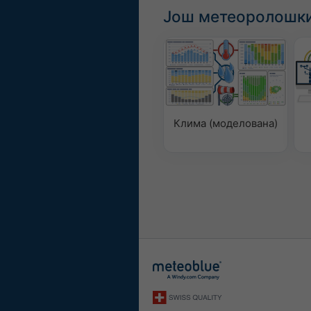
Још метеоролошки
Клима (моделована)