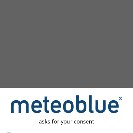
ику
asks for your consent
омогућава приступ прошлим временским симулацијама за с