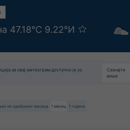
а 47.18°С 9.22°И
ција за овај метеограм доступно је уз
Сазнајте
више
дњих из одабраног месеца
1 месец
1 година