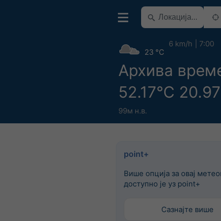
6 km/h
7:00
23 °C
Архива врем
52.17°С 20.9
99м н.в.
point+
Више опција за овај мете
доступно је уз point+
Сазнајте више