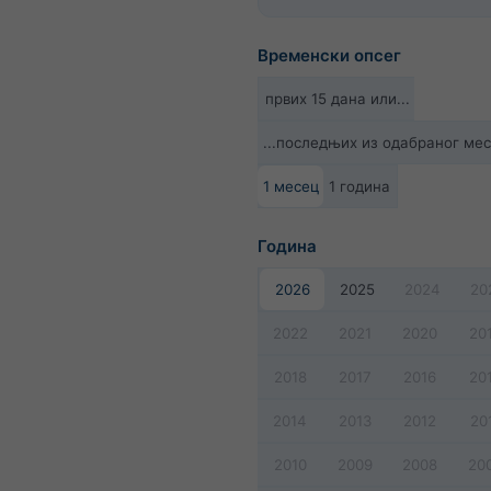
Временски опсег
првих 15 дана или...
...последњих из одабраног ме
1 месец
1 година
Година
2026
2025
2024
20
2022
2021
2020
20
2018
2017
2016
20
2014
2013
2012
20
2010
2009
2008
20