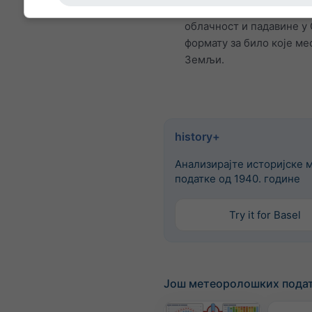
су температура, ветар,
облачност и падавине у
формату за било које ме
Земљи.
history+
Анализирајте историјске 
податке од 1940. године
Try it for Basel
Још метеоролошких пода