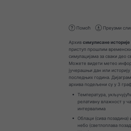
Помоћ
Преузми сли
Архив
симулисане историје
приступ прошлим временск
симулацијама за сваки део с
Можете видети метео инфор
јучерашњи дан или историју
последњих година. Дијагра
архива подељени су у 3 граф
Температура, укључујућ
релативну влажност у ч
интервалима
Облаци (сива позадина) 
небо (светлоплава позад