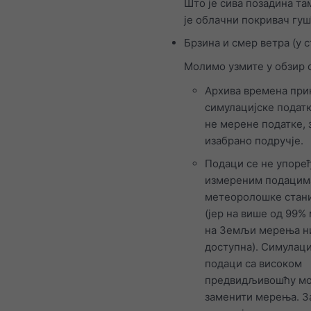
Што је сива позадина там
је облачни покривач гу
Брзина и смер ветра (у 
Молимо узмите у обзир 
Архива времена при
симулацијске податк
не мерене податке, 
изабрано подручје.
Подаци се не упоређ
измереним подацим
метеоролошке стан
(јер на више од 99%
на Земљи мерења н
доступна). Симулаци
подаци са високом
предвидљивошћу мо
заменити мерења. З