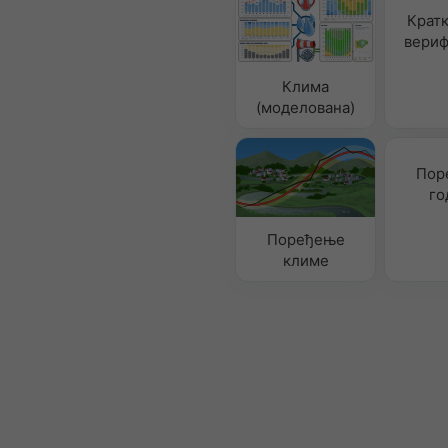
Крат
вериф
Клима
(моделована)
Пор
го
Поређење
климе