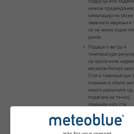
подручја или податк
нижом предвидљив
симулација не може
заменити мерења и 
се не може користит
доказ.
Подаци о ветру и
температури рачунај
са просечном надм
висином ћелије мре
Стога температуре 
планине и обале мог
нешто различите од
података на тачној
локацији коју сте
изабрали. Надморск
висину ћелије мреж
можете пронаћи по
координата.
asks for your consent