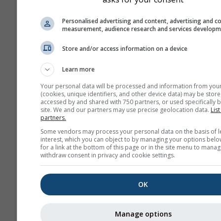
Дијаграм \"15 дана\"
Personalised advertising and content, advertising and c
приказује податке по
measurement, audience research and services develop
За један месец пост
Store and/or access information on a device
дневни агрегати за
минималне, максима
Learn more
просечне вредности
више од 6 месеци по
Your personal data will be processed and information from you
(cookies, unique identifiers, and other device data) may be store
месечни агрегати.
accessed by and shared with 750 partners, or used specifically b
site. We and our partners may use precise geolocation data.
List
Нудимо и сирове по
partners.
за продају. Контакти
Some vendors may process your personal data on the basis of l
нас за више информ
interest, which you can object to by managing your options belo
for a link at the bottom of this page or in the site menu to manag
(
support@meteoblue
withdraw consent in privacy and cookie settings.
Часовни историјски под
времену од 1940. године
OK
52.17°С 20.97°И могу се
преко услуге
history+
.
Manage options
Преузмите променљиве 