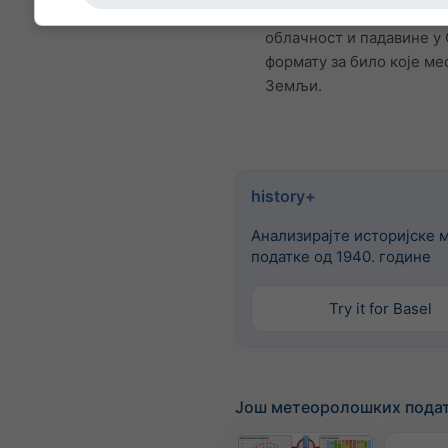
су температура, ветар,
облачност и падавине у
формату за било које ме
Земљи.
history+
Анализирајте историјске 
податке од 1940. године
Try it for Basel
Још метеоролошких пода