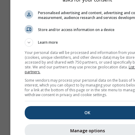
Дијаграм \"15 дана\"
Personalised advertising and content, advertising and c
приказује податке по
measurement, audience research and services develop
За један месец пост
Store and/or access information on a device
дневни агрегати за
минималне, максима
Learn more
просечне вредности
више од 6 месеци по
Your personal data will be processed and information from you
(cookies, unique identifiers, and other device data) may be store
месечни агрегати.
accessed by and shared with 750 partners, or used specifically b
site. We and our partners may use precise geolocation data.
List
Нудимо и сирове по
partners.
за продају. Контакти
Some vendors may process your personal data on the basis of l
нас за више информ
interest, which you can object to by managing your options belo
for a link at the bottom of this page or in the site menu to manag
(
support@meteoblue
withdraw consent in privacy and cookie settings.
Часовни историјски под
времену од 1940. године
OK
Remetschwiel могу се ку
преко услуге
history+
.
Manage options
Преузмите променљиве 