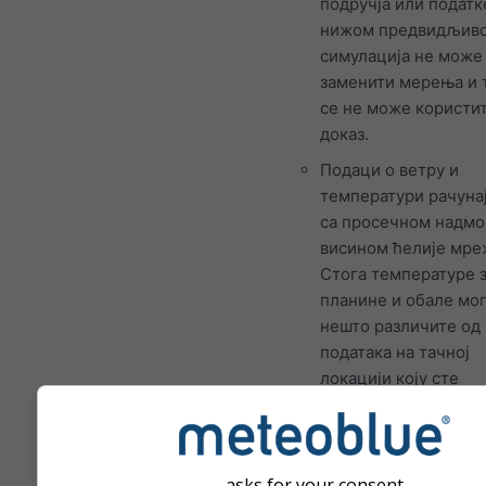
подручја или податк
нижом предвидљив
симулација не може
заменити мерења и 
се не може користит
доказ.
Подаци о ветру и
температури рачунај
са просечном надм
висином ћелије мре
Стога температуре 
планине и обале мог
нешто различите од
података на тачној
локацији коју сте
изабрали. Надморск
висину ћелије мреж
можете пронаћи по
координата.
asks for your consent