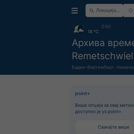
0:50
18 °C
Архива врем
Remetschwiel
Баден-Виртемберг
,
Немачк
point+
Више опција за овај мете
доступно је уз point+
Сазнајте више