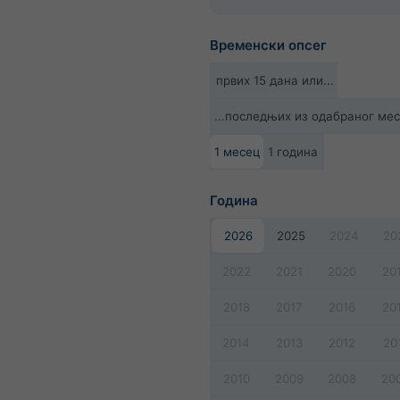
Временски опсег
првих 15 дана или...
...последњих из одабраног ме
1 месец
1 година
Година
2026
2025
2024
20
2022
2021
2020
20
2018
2017
2016
20
2014
2013
2012
20
2010
2009
2008
20