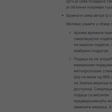
Што је сива позадина там
је облачни покривач гу
Брзина и смер ветра (у 
Молимо узмите у обзир 
Архива времена при
симулацијске податк
не мерене податке, 
изабрано подручје.
Подаци се не упоређ
измереним подацим
метеоролошке стан
(јер на више од 99%
на Земљи мерења н
доступна). Симулаци
подаци са високом
предвидљивошћу мо
заменити мерења. З