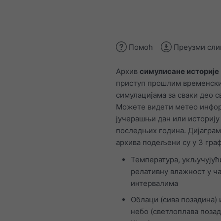
Помоћ
Преузми сли
Архив
симулисане историје
приступ прошлим временск
симулацијама за сваки део с
Можете видети метео инфор
јучерашњи дан или историју
последњих година. Дијагра
архива подељени су у 3 граф
Температура, укључујућ
релативну влажност у ч
интервалима
Облаци (сива позадина) 
небо (светлоплава позад