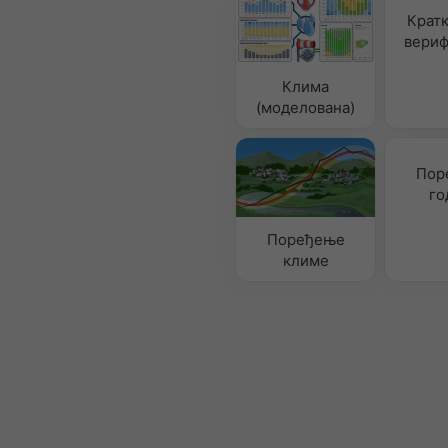
Крат
вериф
Клима
(моделована)
Пор
го
Поређење
климе