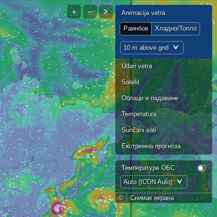
+
−
Animacija vetra
Раинбов
Хладно/Топло
10 m above gnd
Udari vetra
Satelit
Облаци и падавине
Temperatura
Sunčani sati
Екстремна прогноза
Температуре ОБС
Auto (ICON Auto)
©
Снимак екрана