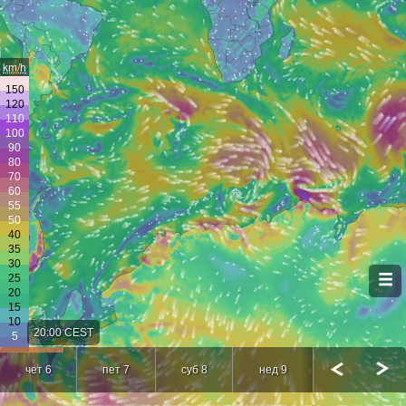
km/h
20:00 CEST
чет 6
пет 7
суб 8
нед 9