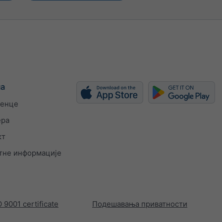
ма
енце
ера
кт
тне информације
 9001 certificate
Подешавања приватности