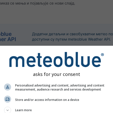
каз се мења и појављује се нови слајд.
blue
Додатни детаљни и свеобухватни метео п
er API
доступни су путем meteoblue Weather API.
asks for your consent
Personalised advertising and content, advertising and content
measurement, audience research and services development
Store and/or access information on a device
Learn more