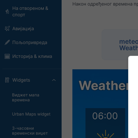
Након одређеног времена при
На отвореном &
спорт
Авијација
meteo
Пољопривреда
Weath
Историја & клима
Widgets
Виджет мапа
времена
Urban Maps widget
3-часовни
временски виџет