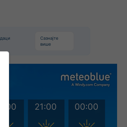
одаци
Сазнајте
више