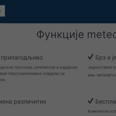
Функције mete
 прилагодљиво
Брз и ј
дељне прогнозе, сателитске и радарске
Једноставно о
своје персонализоване слајдове са
www.meteoblu
ом.
мена различитих
Беспла
Комплетна усл