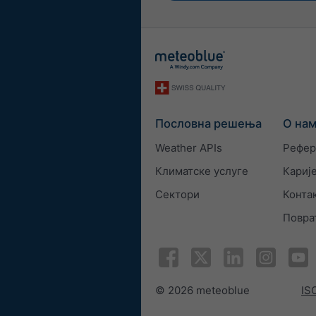
Пословна решења
О на
Weather APIs
Рефер
Климатске услуге
Кариј
Сектори
Конта
Повра
© 2026 meteoblue
ISO