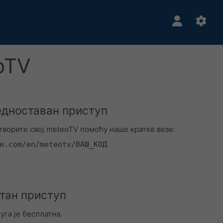
oTV
едноставан приступ
творите свој meteoTV помоћу наше кратке везе:
e.com/en/meteotv/ВАШ_КОД
тан приступ
уга је бесплатна.